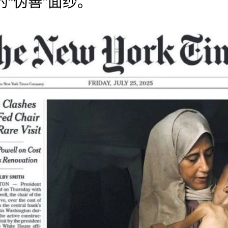
“伪善”面纱。