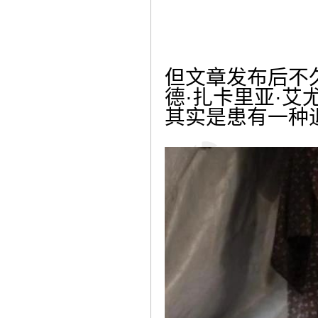
但文章发布后不
德·扎卡里亚·艾尤布·
其实是患有一种