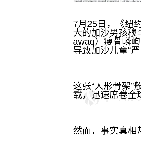
7月25日，《
大的加沙男孩穆罕默德
awaq）瘦骨嶙
导致加沙儿童“
这张“人形骨架”
载，迅速席卷全
然而，事实真相