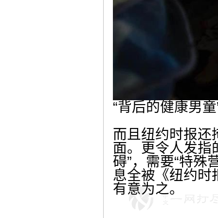
“背后的健康男童
而且纽约时报还
面。更令人发指
碍”，需要“特殊
息全被《纽约时
有意为之。