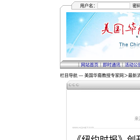
用户名：
密
｜
网站首页
｜
即时通讯
｜
活动公
栏目导航 —
美国华裔教授专家网
＞
最新
来
《纽约时报》创刊