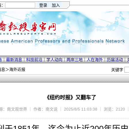
码：
告
｜
最新消息
｜
科技前沿
｜
学人动向
｜
两岸三地
｜
人在海外
｜
历届活动
｜
消息
＞
海外近报
关键字
《纽约时报》又翻车了
源：南文观世界 ｜ 作者：南文说 ｜ 2025/8/5 11:03:38 ｜ 浏览：2120 
于1851年，迄今为止近200年历