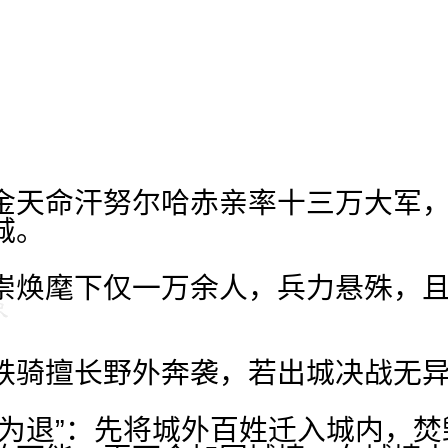
金天命汗努尔哈赤亲率十三万大军
城。
崇焕麾下仅一万余人，兵力悬殊，
铁骑擅长野外奔袭，若出城决战无
守为退”：先将城外百姓迁入城内，