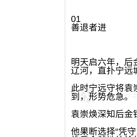
01
善退者进
明天启六年，后
辽河，直扑宁远
此时宁远守将袁
到，形势危急。
袁崇焕深知后金
他果断选择“凭