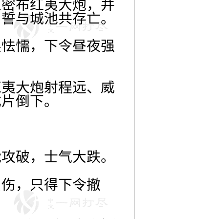
上密布红夷大炮，并
，誓与城池共存亡。
焕怯懦，下令昼夜强
红夷大炮射程远、威
成片倒下。
能攻破，士气大跌。
负伤，只得下令撤