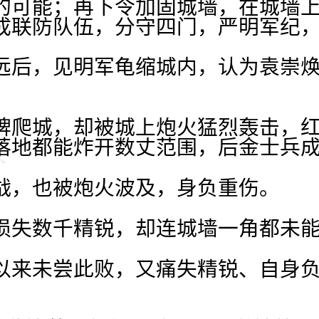
的可能；再下令加固城墙，在城墙
成联防队伍，分守四门，严明军纪
远后，见明军龟缩城内，认为袁崇
牌爬城，却被城上炮火猛烈轰击，
落地都能炸开数丈范围，后金士兵
战，也被炮火波及，身负重伤。
损失数千精锐，却连城墙一角都未
以来未尝此败，又痛失精锐、自身