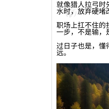
就像猎人拉弓时
水时，放弃硬堵
职场上扛不住的
一步，不是输，
过日子也是，懂
远。