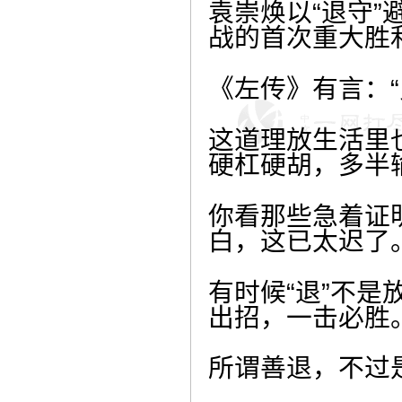
袁崇焕以“退守
战的首次重大胜利
《左传》有言：
这道理放生活里
硬杠硬胡，多半
你看那些急着证
白，这已太迟了
有时候“退”不是
出招，一击必胜
所谓善退，不过