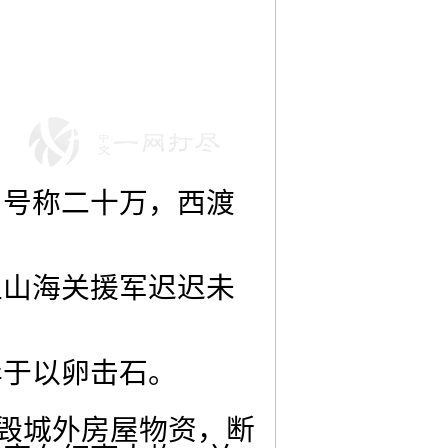
，号称二十万，西渡
且山海关援军迟迟未
异于以卵击石。
焚毁城外房屋物资，断