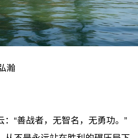
 弘瀚
云：“善战者，无智名，无勇功。”