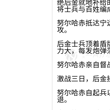
绝后金就地补给
将士兵与百姓编
努尔哈赤抵达宁
攻。
后金士兵顶着盾
力大，每发炮弹
努尔哈赤亲自督
激战三日，后金
努尔哈赤自起兵
退。