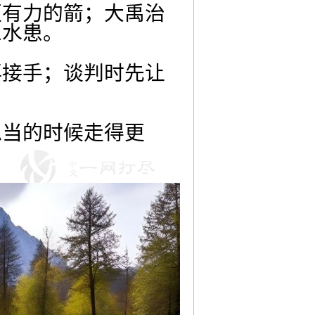
更有力的箭；大禹治
息水患。
再接手；谈判时先让
稳当的时候走得更