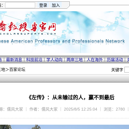
码：
告
｜
最新消息
｜
科技前沿
｜
学人动向
｜
两岸三地
｜
人在海外
｜
历届活动
｜
三地
＞
百家论坛
关键字
《左传》：从未输过的人，赢不到最后
源：儒风大家 ｜ 作者：儒风大家 ｜ 2025/8/5 12:25:04 ｜ 浏览：2780 