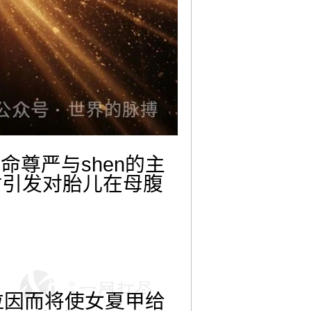
尊严与shen的主
时引发对胎儿在母腹
拉因而将使女夏甲给