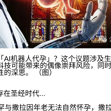
AI机器人代孕」？这个议题涉及生命
科技可能带来的偶像崇拜风险，同
性的深思。 （图）
在圣经时代...
拉罕与撒拉因年老无法自然怀孕，撒