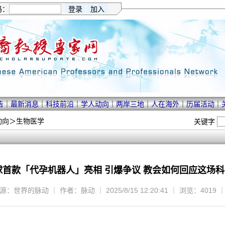
码：
告
｜
最新消息
｜
科技前沿
｜
学人动向
｜
两岸三地
｜
人在海外
｜
历届活动
｜
动向
＞
生物医学
关键字
球首款「代孕机器人」亮相 引爆争议 教会如何回应这场
源：世界的脉动 ｜ 作者：脉动 ｜ 2025/8/15 12:20:41 ｜ 浏览：4019 