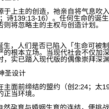
源于上主的创造，祂亲自将气息吹
7；诗139:13-16）。任何生命的
否则将忽略主的主权与创造计划。
命诞生，人们是否已陷入「生命可被
严的根本立场。当现代社会不仅加深
时，实已踏入现代版的偶像崇拜深
的神圣设计
主面前缔结的盟约（创2:24；太19
的正当环境。
了自然孕育与婚姻生育的连结，便挑