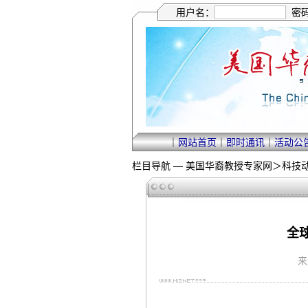
用户名：
密
｜
网站首页
｜
即时通讯
｜
活动公
栏目导航 —
美国华裔教授专家网
＞
科技
全
来