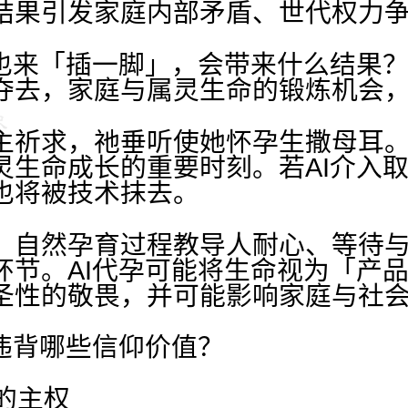
结果引发家庭内部矛盾、世代权力
I也来「插一脚」，会带来什么结果
夺去，家庭与属灵生命的锻炼机会
主祈求，祂垂听使她怀孕生撒母耳
灵生命成长的重要时刻。若AI介入
也将被技术抹去。
，自然孕育过程教导人耐心、等待
环节。AI代孕可能将生命视为「产
圣性的敬畏，并可能影响家庭与社
，违背哪些信仰价值？
主的主权