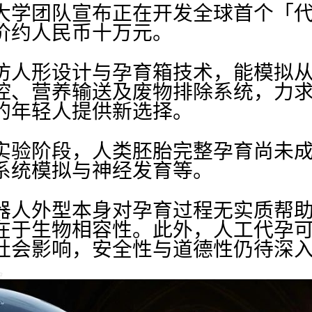
大学团队宣布正在开发全球首个「
价约人民币十万元。
仿人形设计与孕育箱技术，能模拟
控、营养输送及废物排除系统，力
的年轻人提供新选择。
实验阶段，人类胚胎完整孕育尚未
系统模拟与神经发育等。
器人外型本身对孕育过程无实质帮
在于生物相容性。此外，人工代孕
社会影响，安全性与道德性仍待深