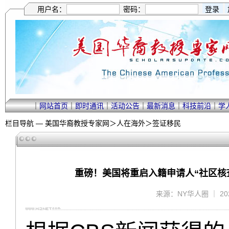
用户名：
密码：
｜
网站首页
｜
即时通讯
｜
活动公告
｜
最新消息
｜
科技前沿
｜
学
栏目导航 —
美国华裔教授专家网
＞
人在海外
＞
签证移民
重磅！美国将重启入籍申请人“社区核查
来源：NY华人圈 ｜ 2025