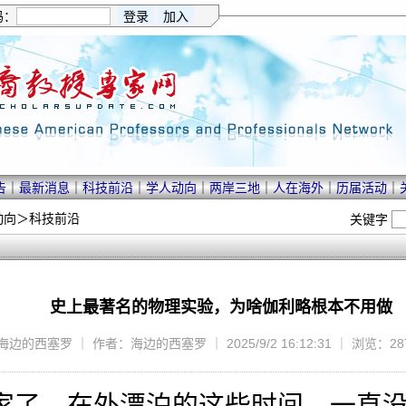
码：
告
｜
最新消息
｜
科技前沿
｜
学人动向
｜
两岸三地
｜
人在海外
｜
历届活动
｜
动向
＞
科技前沿
关键字
史上最著名的物理实验，为啥伽利略根本不用做
边的西塞罗 ｜ 作者：海边的西塞罗 ｜ 2025/9/2 16:12:31 ｜ 浏览：28
家了，在外漂泊的这些时间，一直