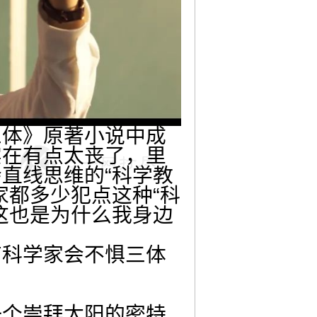
三体》原著小说中成
实在有点太丧了，里
直线思维的“科学教
家都多少犯点这种“科
这也是为什么我身边
有科学家会不惧三体
一个崇拜太阳的密特