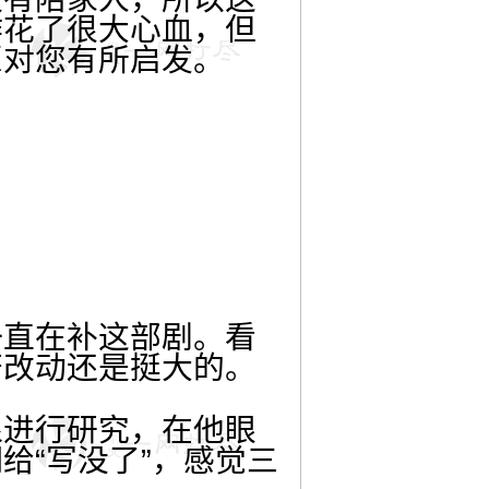
作花了很大心血，但
愿对您有所启发。
一直在补这部剧。看
著改动还是挺大的。
淼进行研究，在他眼
给“写没了”，感觉三