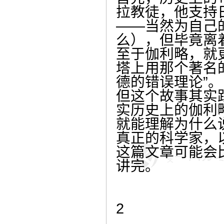
拉教徒，他支持
——当然为自己
么），但毕竟离
至于伽利略，就
塔上用那个著名
德的错误理论”。
但这个故事其实
实历史上的伽利
就能理解为什么
真正的科学家，
这篇文章可能会
讲完。
2