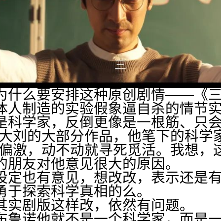
为什么要安排这种原创剧情——《
体人制造的实验假象逼自杀的情节
是科学家，反倒更像是一根筋、只会
看大刘的大部分作品，他笔下的科学
特偏激，动不动就寻死觅活。我想，
的朋友对他意见很大的原因。
设定也有意见，想改改，表示还是
勇于探索科学真相的么。
其实剧版这样改，依然有问题。
布鲁诺他就不是一个科学家，而是