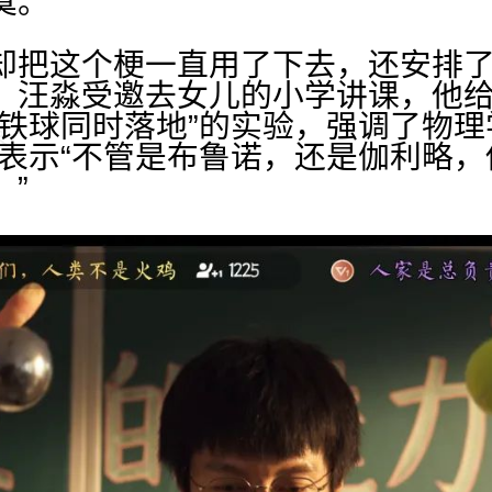
寞。
却把这个梗一直用了下去，还安排
，汪淼受邀去女儿的小学讲课，他
个铁球同时落地”的实验，强调了物理
还表示“不管是布鲁诺，还是伽利略
”