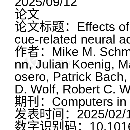
2025/09/12
论文
论文标题：Effects of sm
cue-related neural ac
作者：Mike M. Schmi
nn, Julian Koenig, M
osero, Patrick Bach
D. Wolf, Robert C. W
期刊：Computers in 
发表时间：2025/02/
数字识别码：10.1016/j