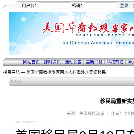
用户名：
密码：
｜
网站首页
｜
即时通讯
｜
活动公告
｜
最新消息
｜
科技前沿
｜
学
栏目导航 —
美国华裔教授专家网
＞
人在海外
＞
签证移民
移民局重新实施
来源：美国移民动态 ｜ 作者：李相如律师 ｜