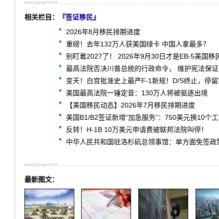
相关栏目：『
签证移民
』
2026年8月移民排期进度
重磅！去年132万人获美国绿卡 中国人拿最多？
别盯着2027了！ 2026年9月30日才是EB-5美国
最高法院否决川普总统的行政命令， 维护宪法保
变天！白宫批准史上最严F-1新规！D/S终止，停
美国最高法院一锤定音：130万人将被驱逐出境
【美国移民动态】2026年7月移民排期进度
美国B1/B2签证新增“加急服务”：750美元换1
反转！H-1B 10万美元申请费被联邦法院叫停！
中华人民共和国驻洛杉矶总领事馆：单方面免签政策常见问题解答 F
最新图文：