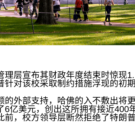
管理层宣布其财政年度结束时惊现1.
普针对该校采取制约措施浮现的初
额的外部支持，哈佛的入不敷出将
了6亿美元，创出这所拥有接近400
此前，校方领导层断然拒绝了特朗