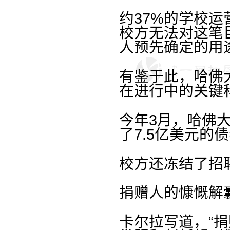
约37%的学校运
校方无法对这笔
人预先确定的用
有鉴于此，哈佛
在进行中的关键科
今年3月，哈佛大
了7.5亿美元
校方还冻结了招
捐赠人的慷慨解
卡尔拉写道，“