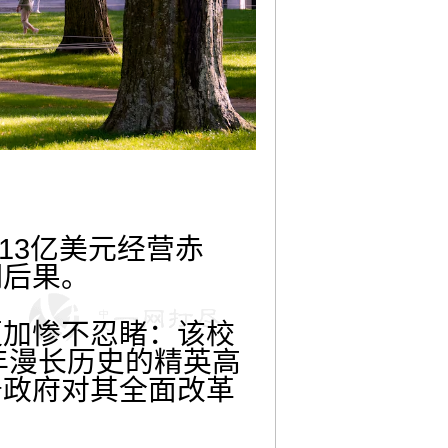
13亿美元经营赤
期后果。
更加惨不忍睹：该校
年漫长历史的精英高
普政府对其全面改革