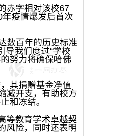
的赤字相对该校67
0年疫情爆发后首次
长达数百年的历史标准
引导我们度过“学校
作的努力将确保哈佛
校，其捐赠基金净值
和缩减开支，有助校方
终止和冻结。
“高等教育学术卓越契
发的风险，同时还表明