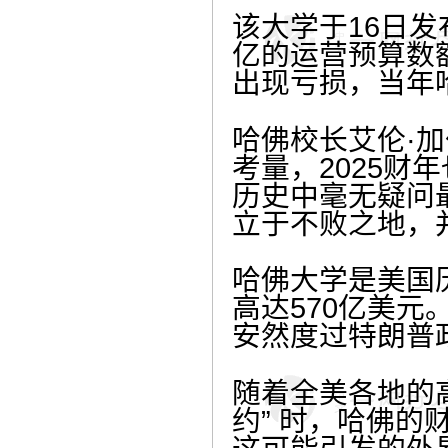
该大学于16日
亿的运营预算数
出现亏损，当年哈
哈佛校长艾伦·
考量，2025财
历史中毫无疑问
立于不败之地，
哈佛大学是美国
高达570亿美
安然度过特朗普
随着全美各地的
约” 时，哈佛