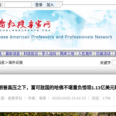
码：
告
｜
最新消息
｜
科技前沿
｜
学人动向
｜
两岸三地
｜
人在海外
｜
历届活动
｜
消息
＞
海外近报
关键字
朗普高压之下，富可敌国的哈佛不堪重负惊现1.13亿美元
源：视角学社 ｜ 作者：海哥 ｜ 2025/10/20 23:42:23 ｜ 浏览：1796 