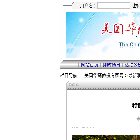
用户名：
密
｜
网站首页
｜
即时通讯
｜
活动公
栏目导航 —
美国华裔教授专家网
＞
最新
特
来