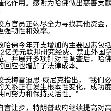
催化作用。感谢为哈佛做出慈善贡
校方官员正竭尽全力寻找其他资金
更强韧性和效率。
致哈佛今年开支增加的主要因素包
22亿美元联邦研究经费、禁止外国学
位、并展开多项针对性调查后，哈
的回应也增加了法律成本。
校长梅雷迪思·威尼克指出， “我们
的关系正在发生根本性变化，成功
共同努力和保持灵活性。”
白宫让步，特朗普政府继续提高对