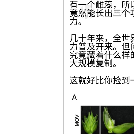
有一个雌蕊，所
竟然能长出三个
力。
几十年来，全世
力普及开来。但
究竟藏着什么样
大规模复制。
这就好比你捡到