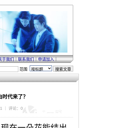
关于我们
｜
联系我们
｜
申请加入
｜
范围
由时代来了？
01 ｜ 评论：0
，现在一朵花能结出