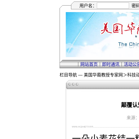
用户名：
密
｜
网站首页
｜
即时通讯
｜
活动公
栏目导航 —
美国华裔教授专家网
＞
科技
颠覆认
来源：徐
一朵小麦花结一