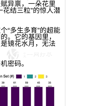
天赋异禀，一朵花里
一花结三粒”的惊人潜
个“多生多育”的超能
到的。它的基因里，
只是镜花水月，无法
开机密码。