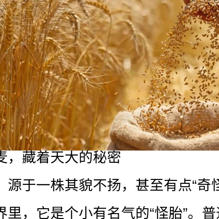
麦，藏着天大的秘密
，源于一株其貌不扬，甚至有点“奇
界里，它是个小有名气的“怪胎”。