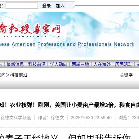
码：
告
｜
最新消息
｜
科技前沿
｜
学人动向
｜
两岸三地
｜
人在海外
｜
历届活动
｜
动向
＞
科技前沿
关键字
知！农业核弹！刚刚，美国让小麦亩产暴增3倍，粮食自
德文科学频道 ｜ 作者：徐德文 ｜ 2025/10/30 23:59:40 ｜ 浏览：23
粒麦子天经地义，但如果我告诉你