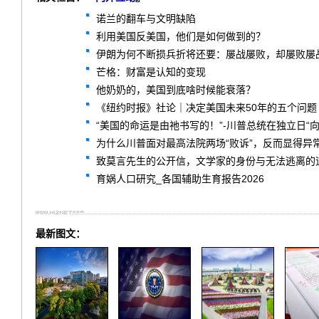
诺兰的翻车与文明缺陷
利用美国反美国，他们是如何做到的？
伊朗为何不断损兵折将还要：屡战屡败，却屡败屡
芒格：财富是认知的变现
他奶奶的，美国到底啥时候能衰落？
《纽约时报》社论｜决定美国未来50年的五个问题
“美国的命运是由祂书写的！”-川普总统在独立日“
为什么川普面对最高法院两场“败诉”，反而显得异
致莫言先生的公开信，文学家的身份与无法逃离的
育娲人口研究_各国辅助生育报告2026
最新图文：