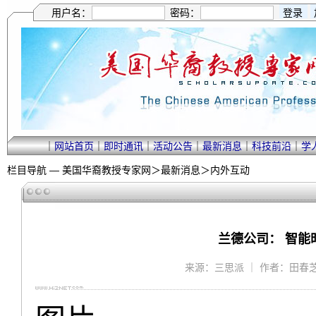
用户名：
密码：
｜
网站首页
｜
即时通讯
｜
活动公告
｜
最新消息
｜
科技前沿
｜
学
栏目导航 —
美国华裔教授专家网
＞
最新消息
＞
内外互动
兰德公司： 智
来源：三思派 ｜ 作者：田春芝 ｜ 2