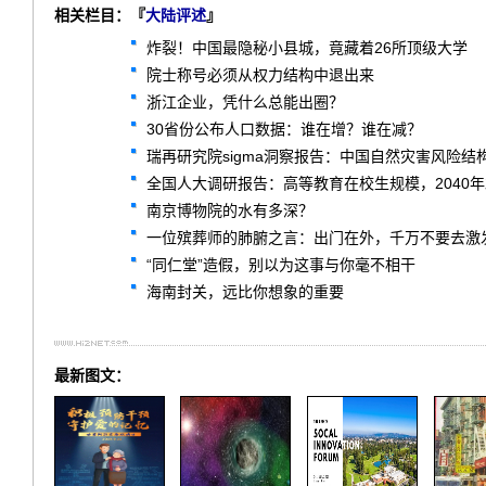
相关栏目：『
大陆评述
』
炸裂！中国最隐秘小县城，竟藏着26所顶级大学
院士称号必须从权力结构中退出来
浙江企业，凭什么总能出圈？
30省份公布人口数据：谁在增？谁在减？
瑞再研究院sigma洞察报告：中国自然灾害风险结
全国人大调研报告：高等教育在校生规模，2040
南京博物院的水有多深？
一位殡葬师的肺腑之言：出门在外，千万不要去激
“同仁堂”造假，别以为这事与你毫不相干
海南封关，远比你想象的重要
最新图文：