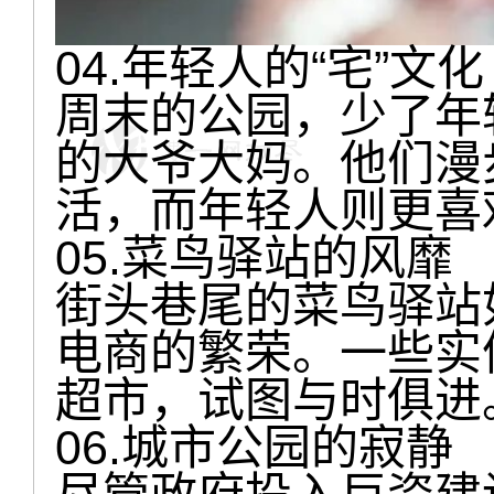
04.年轻人的“宅”文化
周末的公园，少了年
的大爷大妈。他们漫
活，而年轻人则更喜
05.菜鸟驿站的风靡
街头巷尾的菜鸟驿站
电商的繁荣。一些实
超市，试图与时俱进
06.城市公园的寂静