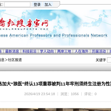
码：
告
｜
最新消息
｜
科技前沿
｜
学人动向
｜
两岸三地
｜
人在海外
｜
历届活动
｜
消息
＞
社区报道
关键字
洛加大“狼医”终认13项重罪被判11年牢刑须终生注册为
2026/4/19 23:54:18 ｜ 浏览：1056 ｜ 评论：0