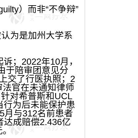
lty）而非“不争辩”
被认为是加州大学系
诉；2022年10月，
由于陪审团意见分
斯上交了行医执照；2
审法官在未通知律师
针对希普斯和UCL
当行为后未能保护患
5月与312名前患者
者达成赔偿2.436亿
元。