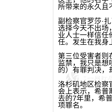
所带来的永久且
副检察官罗莎·扎瓦
选择今天不出场
业人士一样信任
任。发生在我身
第三位受害者则
监禁，我只是想
的）有罪判决，
洛杉矶地区检察官霍
会上表示，希普
去的7年里，希
项罪名。