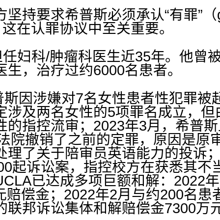
坚持要求希普斯必须承认“有罪”（gui
st），这在认罪协议中至关重要。
担任妇科/肿瘤科医生近35年。他曾
生，治疗过约6000名患者。
希普斯因涉嫌对7名女性患者性犯罪被起
定涉及两名女性的5项罪名成立，但
的指控流审；2023年3月，希普
上诉法院撤销了之前的定罪，原因是原
处理了关于陪审员英语能力的投诉；
500起诉讼案，指控校方在获悉其不
CLA已达成多项巨额和解：2022年
元赔偿金；2022年2月与约200名患
联邦诉讼集体和解赔偿金7300万