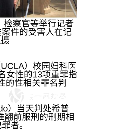
师、检察官等举行记者
类案件的受害人在记
秋摄
UCLA）校园妇科医
及5名女性的13项重罪指
性的性相关罪名判
medo）当天判处希普
被推翻前服刑的刑期相
犯罪者。