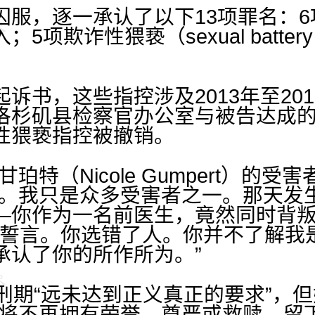
囚服，逐一承认了以下13项罪名：
项欺诈性猥亵（sexual battery 
。
诉书，这些指控涉及2013年至20
洛杉矶县检察官办公室与被告达成
性猥亵指控被撤销。
珀特（Nicole Gumpert）的
单。我只是众多受害者之一。那天发
—你作为一名前医生，竟然同时背
’的誓言。你选错了人。你并不了解我
承认了你的所作所为。”
的刑期“远未达到正义真正的要求”，
“将不再拥有荣誉、尊严或救赎，留