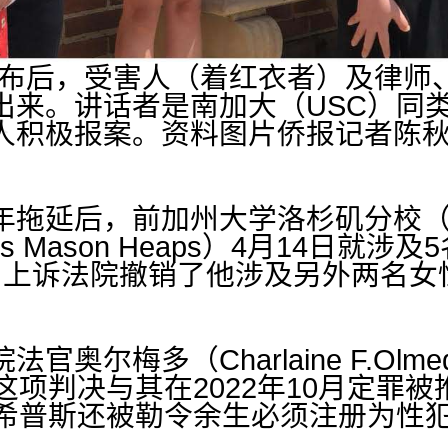
案公布后，受害人（着红衣者）及律
出来。讲话者是南加大（USC）同
人积极报案。资料图片侨报记者陈
年拖延后，前加州大学洛杉矶分校（
s Mason Heaps）4月14日就涉
月上诉法院撤销了他涉及另外两名女
官奥尔梅多（Charlaine F.Ol
这项判决与其在2022年10月定罪
的希普斯还被勒令余生必须注册为性