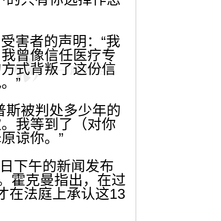
一名受害者的声明：“我
。我曾像信任医疗专
的方式背叛了这份信
。”
普斯被判处多少年的
歉。我等到了（对你
原谅你。”
14日下午的新闻发布
”。霍克曼指出，在过
才在法庭上承认这13