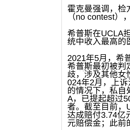
霍克曼强调，检方
（no conte
希普斯在UCLA
统中收入最高的医
2021年5月，
希普斯最初被判
歧，涉及其他女性
024年2月，
的情况下，私自
A，已提起超过
者。截至目前，U
达成赔付3.74亿
元赔偿金；此前的