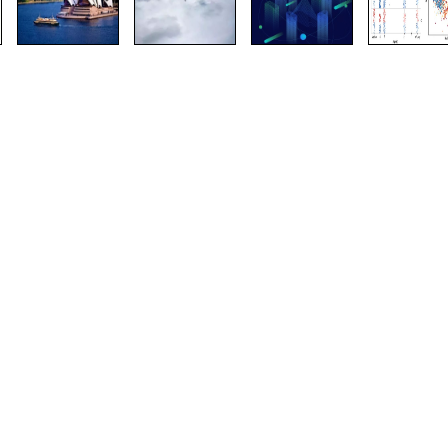
您的名
字：
电子邮
件：
留言内
容：