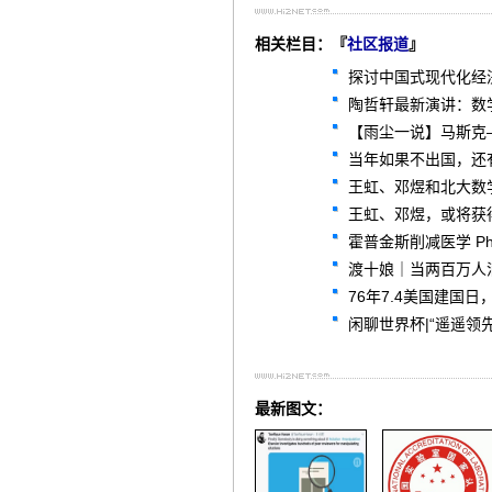
相关栏目：『
社区报道
』
探讨中国式现代化经
陶哲轩最新演讲：数学
【雨尘一说】马斯克
当年如果不出国，还
王虹、邓煜和北大数
王虹、邓煜，或将获得
霍普金斯削减医学 P
渡十娘｜当两百万人
76年7.4美国建国
闲聊世界杯|“遥遥领
最新图文：