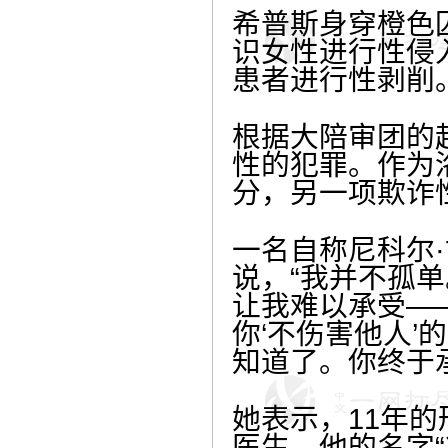
希普斯身穿橙色
识女性进行性侵入；5
患者进行性剥削
根据大陪审团的起
性的犯罪。作为
分，另一项欺诈
一名自称尼科尔·甘
说，“我并不孤
让我难以承受—
你‘不伤害他人
知道了。你终于
她表示，11年
医生，他的名字