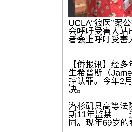
UCLA“狼医”
会呼吁受害人站
者会上呼吁受害
【侨报讯】经多
生希普斯（Jame
控认罪。今年2
决。
洛杉矶县高等法院法
斯11年监禁——
同。现年69岁