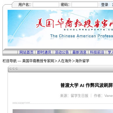
用户名：
密码：
｜
网站首页
｜
即时通讯
｜
活动公告
｜
最新消息
｜
科技前沿
｜
学
栏目导航 —
美国华裔教授专家网
＞
人在海外
＞
海外留学
普渡大学 AI 作弊风波刷
来源：留学生日报 ｜ 作者：Vanessa 