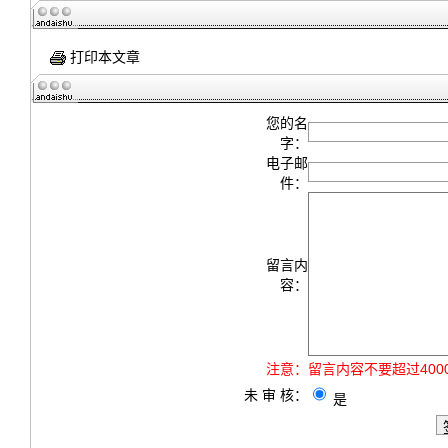
打印本文章
您的名
字：
电子邮
件：
留言内
容：
注意：
留言内容不要超过40
未 审 核：
是