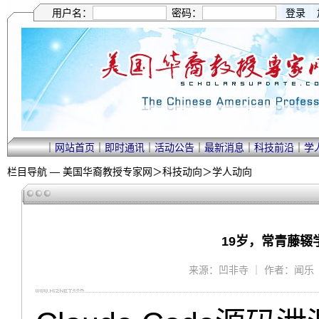
用户名：
密码：
｜
网站首页
｜
即时通讯
｜
活动公告
｜
最新消息
｜
科技前沿
｜
学
栏目导航 —
美国华裔教授专家网
＞
科技动向
＞
学人动向
19岁，常青藤辍
来源：凹非寺 ｜ 作者：闻乐 ｜ 20