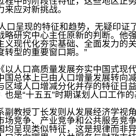
过程中的阶段性特征，这些地区正
力来应对新挑战。
常住人口呈现的特征和趋势，无疑印证
战略研究中心主任原新的判断。他强调
主义现代化夯实基础、全面发力的
度转型的重要窗口期。”
《以人口高质量发展夯实中国式现
中国总体上已由人口增量发展转向
与区域人口增减分化并存的特征日
，也是“十五五”时期谋划人口工作
系副教授丁长发则从发展经济学视
市场竞争、产业竞争和公共服务竞
国均呈现类似特征，这是规律而非异