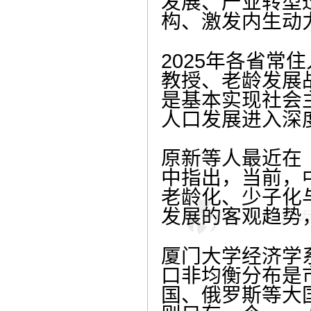
发展、产业转型
构、激发内生动
2025年各省
教授、老龄发展
是基本实现社会
人口发展进入深
原新等人最近在
中指出，当前，
老龄化、少子化
发展的客观趋势
厦门大学经济学
口非均衡分布是
国、俄罗斯等大