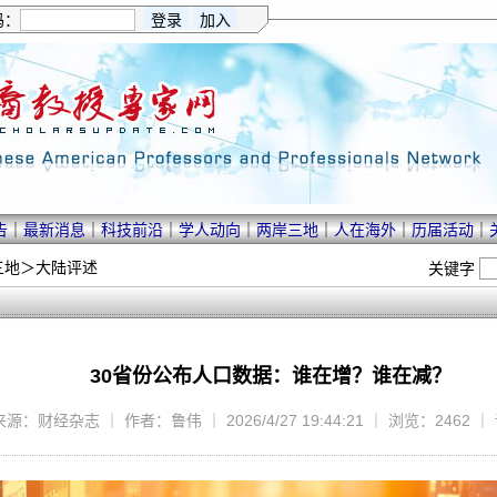
码：
告
｜
最新消息
｜
科技前沿
｜
学人动向
｜
两岸三地
｜
人在海外
｜
历届活动
｜
三地
＞
大陆评述
关键字
30省份公布人口数据：谁在增？谁在减？
来源：财经杂志 ｜ 作者：鲁伟 ｜ 2026/4/27 19:44:21 ｜ 浏览：2462 