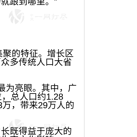
就跟到哪里。”
集聚的特征。增长区
而众多传统人口大省
。
最为亮眼。其中，广
总人口约1.28
3万，带来29万人的
增长既得益于庞大的