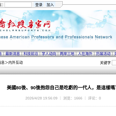
码：
告
｜
最新消息
｜
科技前沿
｜
学人动向
｜
两岸三地
｜
人在海外
｜
历届活动
｜
消息
＞
内外互动
关键字
美國80後、90後抱怨自己是吃虧的一代人，是這樣嗎
2026/4/28 19:56:09 ｜ 浏览：1666 ｜ 评论：0