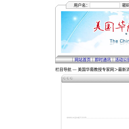
用户名：
密
｜
网站首页
｜
即时通讯
｜
活动公
栏目导航 —
美国华裔教授专家网
＞
最新