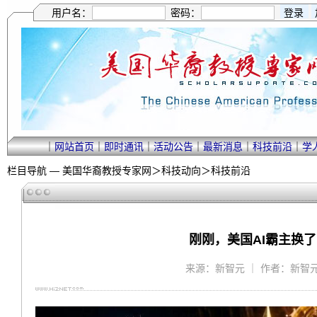
用户名：
密码：
｜
网站首页
｜
即时通讯
｜
活动公告
｜
最新消息
｜
科技前沿
｜
学
栏目导航 —
美国华裔教授专家网
＞
科技动向
＞
科技前沿
刚刚，美国AI霸主换了！A
来源：新智元 ｜ 作者：新智元 ｜ 2