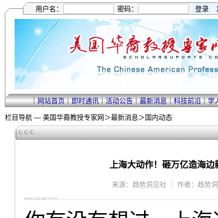
用户名：
密码：
｜
网站首页
｜
即时通讯
｜
活动公告
｜
最新消息
｜
科技前沿
｜
学
栏目导航 —
美国华裔教授专家网
＞
最新消息
＞
国内动态
上海大动作！砸万亿造海边
来源：趋势洞见社 ｜ 作者：趋势洞见社 ｜ 