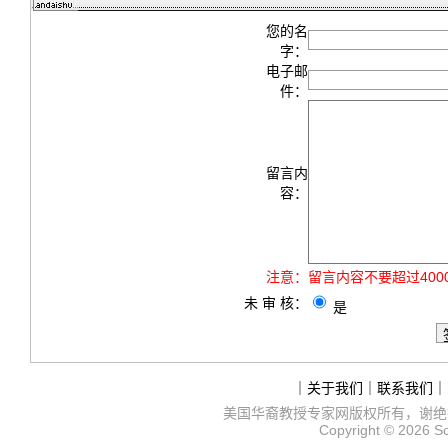
您的名
字：
电子邮
件：
留言内
容：
注意：
留言内容不要超过40
未 审 核：
是
｜
关于我们
｜
联系我们
｜
美国华裔教授专家网
版权所有，谢绝
Copyright © 2026
S