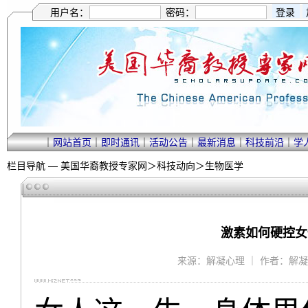
用户名：
密码：
｜
网站首页
｜
即时通讯
｜
活动公告
｜
最新消息
｜
科技前沿
｜
学
栏目导航 —
美国华裔教授专家网
＞
科技动向
＞
生物医学
激素如何硬控女
来源：解凝心理 ｜ 作者：解凝 ｜ 2