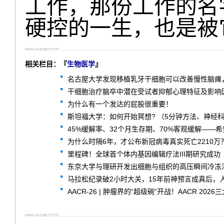
工作，那份工作的名
硬控的一生，也是被
相关栏目：『
生物医学
』
名古屋大学发现移植乳牙干细胞可以改善慢性脑瘫
干细胞治疗脑卒中潜在受试者抑郁心理特征及影响因
为什么有一个发达的屁股很重要！
斯坦福大学：如何开始冥想? （5分钟方法、神经
45%缓解率、32个月生存期、70%客观缓解——希望
为什么时隔6年，才公布新冠病毒真实死亡2210万
里程碑！全球首个体内基因编辑疗法III期研究成功
东京大学与理研开发出细胞与组织的高压瞬间冷冻
马拉松纪录破2小时大关，15年前神预言成真后，
AACR-26 | 肿瘤界的“超级碗”开战！AACR 2