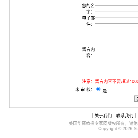
您的名
字：
电子邮
件：
留言内
容：
注意：
留言内容不要超过40
未 审 核：
是
｜
关于我们
｜
联系我们
｜
美国华裔教授专家网
版权所有，谢绝
Copyright © 2026
S