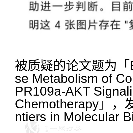
被质疑的论文题为「Butyr
se Metabolism of Col
PR109a-AKT Signal
Chemotherapy」
ntiers in Molecular