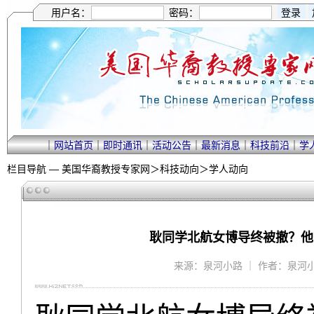
用户名：
密码：
｜
网站首页
｜
即时通讯
｜
活动公告
｜
最新消息
｜
科技前沿
｜
学
栏目导航 —
美国华裔教授专家网
＞
科技动向
＞
学人动向
耿同学北航女博导终被撤？他
来源：泉河小路 ｜ 作者：泉河小路 ｜ 