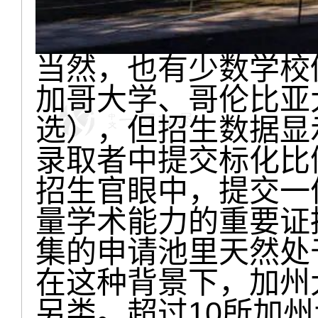
当然，也有少数学校
加哥大学、哥伦比亚
选），但招生数据显
录取者中提交标化比
招生官眼中，提交一
量学术能力的重要证
集的申请池里天然处
在这种背景下，加州
另类。超过10所加