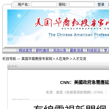
用户名：
密码：
｜
网站首页
｜
即时通讯
｜
活动公告
｜
最新消息
｜
科技前沿
｜
学
栏目导航 —
美国华裔教授专家网
＞
人在海外
＞
人才交流
CNN：美國政府急需應
来源：美国《有線電視新聞網》(CNN) ｜ 作者：C