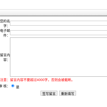
您的名
字：
电子邮
件：
留言内
容：
注意：
留言内容不要超过4000字，否则会被截断。
审 核：
是
｜
关于我们
｜
联系我们
｜
申请加入
｜
后台管理
｜
设为主页
｜
加入收藏