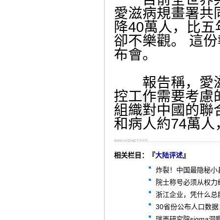
愛滋病規畫署共
降40萬人，比
卻不樂觀。 這
布會。
報告稱，愛滋
控工作需要考慮
組織對中國的聯
和病人約74萬人
相关栏目：『
大陆评述
』
炸裂！中国最隐秘小
院士称号必须从权力
浙江企业，凭什么总
30省份公布人口数
瑞再研究院sigma