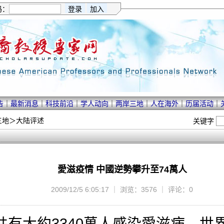
码：
告
｜
最新消息
｜
科技前沿
｜
学人动向
｜
两岸三地
｜
人在海外
｜
历届活动
｜
三地
＞
大陆评述
关键字
愛滋疫情 中國逆勢攀升至74萬人
2009/12/5 6:05:17 ｜ 浏览：3576 ｜ 评论：0
大約3340萬人感染愛滋病，世