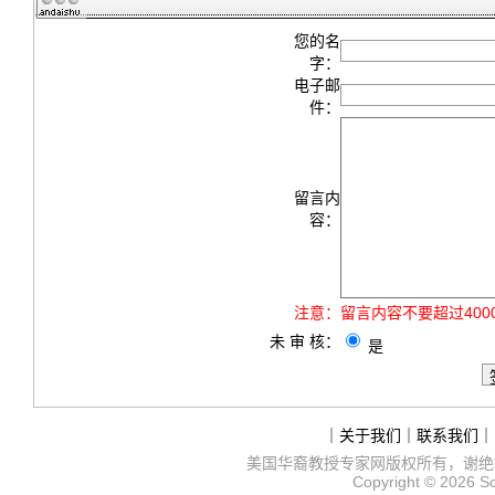
您的名
字：
电子邮
件：
留言内
容：
注意：
留言内容不要超过40
未 审 核：
是
｜
关于我们
｜
联系我们
｜
美国华裔教授专家网
版权所有，谢绝
Copyright © 2026
S