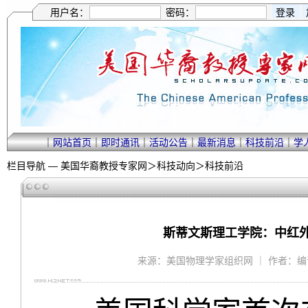
用户名：
密码：
｜
网站首页
｜
即时通讯
｜
活动公告
｜
最新消息
｜
科技前沿
｜
学
栏目导航 —
美国华裔教授专家网
＞
科技动向
＞
科技前沿
斯蒂文斯理工学院：中红
来源：美国物理学家组织网 ｜ 作者：编译/柴永强