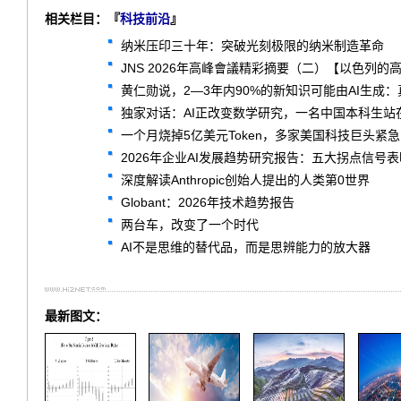
相关栏目：『
科技前沿
』
纳米压印三十年：突破光刻极限的纳米制造革命
JNS 2026年高峰會議精彩摘要（二）【以色列的
黄仁勋说，2—3年内90%的新知识可能由AI生成
独家对话：AI正改变数学研究，一名中国本科生站
一个月烧掉5亿美元Token，多家美国科技巨头紧
2026年企业AI发展趋势研究报告：五大拐点信号
深度解读Anthropic创始人提出的人类第0世界
Globant：2026年技术趋势报告
两台车，改变了一个时代
AI不是思维的替代品，而是思辨能力的放大器
最新图文：