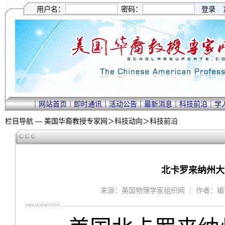
用户名：
密码：
｜
网站首页
｜
即时通讯
｜
活动公告
｜
最新消息
｜
科技前沿
｜
学
栏目导航 —
美国华裔教授专家网
＞
科技动向
＞
科技前沿
北卡罗来纳州大
来源：美国物理学家组织网 ｜ 作者：编译/王小龙