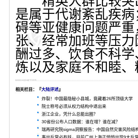
精英人群比较突出
是属于代谢紊乱疾病
碍等亚健康问题严重
张、经常加班等压力
酬过多、饮食不科学
炼以及家庭不和睦、
相关栏目：『
大陆评述
』
炸裂！中国最隐秘小县城，竟藏着26所顶级大学
院士称号必须从权力结构中退出来
浙江企业，凭什么总能出圈？
30省份公布人口数据：谁在增？谁在减？
瑞再研究院sigma洞察报告：中国自然灾害风险结
事出反常必有妖，目前广州上海正悄悄出现9大反