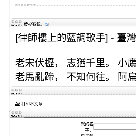
黃衫客
说：
[律師樓上的藍調歌手] - 臺
老宋伏櫪， 志猶千里。 小
老馬亂蹄， 不知何往。 阿
打印本文章
您的名
字：