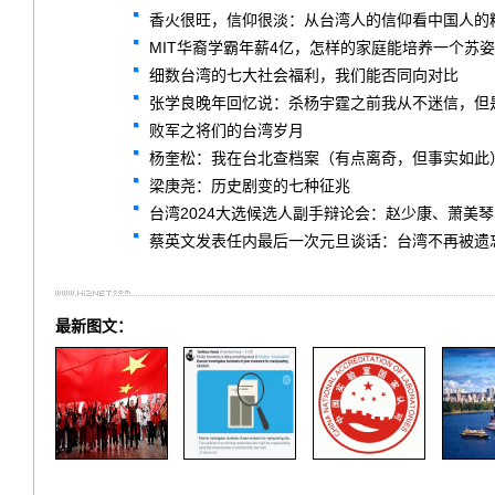
香火很旺，信仰很淡：从台湾人的信仰看中国人的
MIT华裔学霸年薪4亿，怎样的家庭能培养一个苏
细数台湾的七大社会福利，我们能否同向对比
张学良晚年回忆说：杀杨宇霆之前我从不迷信，但
败军之将们的台湾岁月
杨奎松：我在台北查档案（有点离奇，但事实如此
梁庚尧：历史剧变的七种征兆
台湾2024大选候选人副手辩论会：赵少康、萧美
蔡英文发表任内最后一次元旦谈话：台湾不再被遗
最新图文：