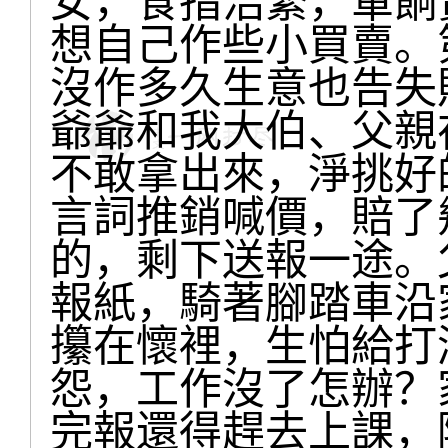
女，食指浩繁，軍餉
想自己作些小買賣。
沒作多久生意也告失
爺爺和我大伯、父親
不敢拿出來，淨挑好
言詞推銷喊價，賠了
的，剩下送報一途。
報紙，騎著腳踏車沿
攥在懷裡，生怕給打
怨，工作沒了怎辦？
完報還得趕去上課，