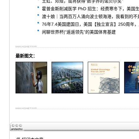
王虹、邓煜，或将获得“数学界的诺贝尔奖”
霍普金斯削减医学 PhD 招生：经费寒冬下，美国
渡十娘｜当两百万人涌向波士顿海港，我看到的不
76年7.4美国建国日，美国【独立宣言】250周年
闲聊世界杯|“遥遥领先”的美国体育基建
最新图文：