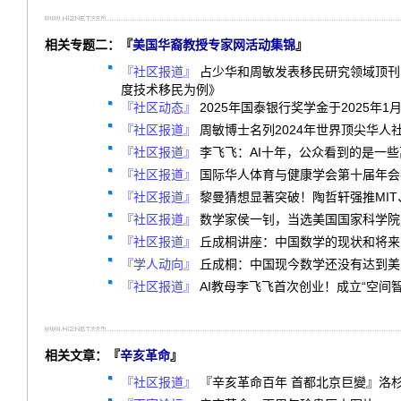
相关专题二：『
美国华裔教授专家网活动集锦
』
『社区报道』
占少华和周敏发表移民研究领域顶刊
度技术移民为例》
『社区动态』
2025年国泰银行奖学金于2025年1
『社区报道』
周敏博士名列2024年世界顶尖华人
『社区报道』
李飞飞：AI十年，公众看到的是一
『社区报道』
国际华人体育与健康学会第十届年会
『社区报道』
黎曼猜想显著突破！陶哲轩强推MIT
『社区报道』
数学家侯一钊，当选美国国家科学院
『社区报道』
丘成桐讲座：中国数学的现状和将来
『学人动向』
丘成桐：中国现今数学还没有达到美国
『社区报道』
AI教母李飞飞首次创业！成立“空间
相关文章：『
辛亥革命
』
『社区报道』
『辛亥革命百年 首都北京巨變』洛