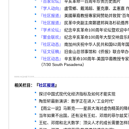
『百家论坛』
辛亥革命一百周年珍贵历史图片
『学人动向』
盧雪鄉、戴鴻超、董克康、孟憲嘉 
『社区报道』
美國華裔教授專家网赞助并致賀“百
『社区报道』
民革中央副主席鄭建邦與洛杉矶僑界
『学术论坛』
纪念辛亥革命100周年论坛暨欢迎中华
『聚会联欢』
纪念辛亥革命100周年大型交响音乐晚
『社区动态』
南加州庆祝中华人民共和国62周年国
『征文征稿』
旧金山总领事馆和《侨报》联合举办纪
『社区动态』
辛亥革命100周年-美国华裔教授专
（7/30 South Pasadena）
相关栏目：『
社区报道
』
探讨中国式现代化经济指标及如何才能实现
陶哲轩最新演讲：数学正在进入“工业时代”
【雨尘一说】马斯克——星辰大海对虚伪精英的降
当年如果不出国，还有没有王虹、邓煜的菲尔兹奖
王虹、邓煜和北大数学：顶尖人才的成长需要怎样