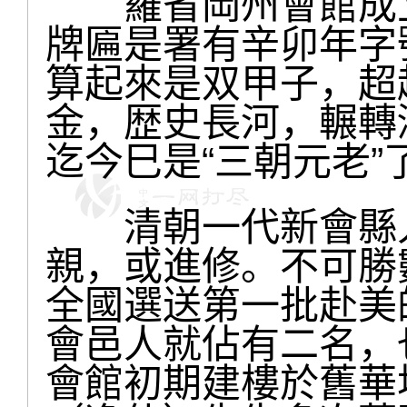
羅省岡州會館成立
牌匾是署有辛卯年字
算起來是双甲子，超
金，歴史長河，輾轉
迄今巳是“三朝元老”
清朝一代新會縣人
親，或進修。不可勝
全國選送第一批赴美
會邑人就佔有二名，
會館初期建樓於舊華