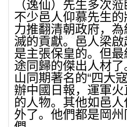
（逸仙）先生多次蒞
不少邑人仰慕先生的
力推翻清朝政府，為
滅的貢獻。邑人梁啟
是主張保皇的。但最
途同歸的傑出人材了
山同期著名的“四大
辦中國日報，運軍火
的人物。其他如邑人
外了。他們都是岡州
們。