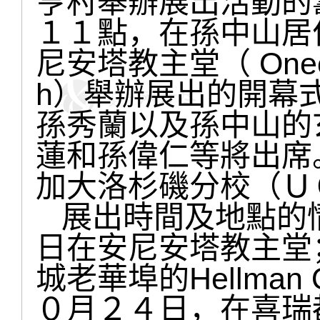
亨村舉辦展出活動的
１１點，在孫中山居
尼安塔教主堂（ Oneonta
h）舉辦展出的開幕
孫秀蘭以及孫中山的
蓮和孫偉仁等將出席
加大洛杉磯分校（Ｕ
展出時間及地點的
日在安尼安塔教主堂
城老華埠的Hellma
０月２４日，在喜瑞