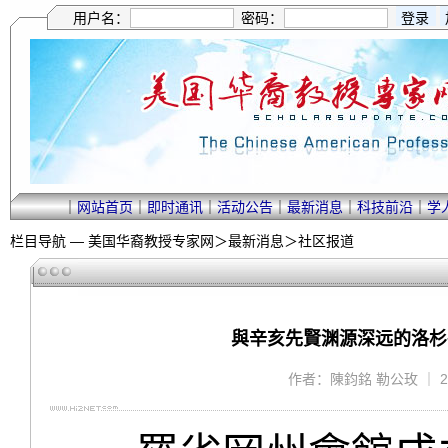
用户名：
密码：
｜
网站首页
｜
即时通讯
｜
活动公告
｜
最新消息
｜
科技前沿
｜
学
栏目导航 —
美国华裔教授专家网
＞
最新消息
＞
社区报道
與辛亥先賢渊源深远的洛杉
作者：陳鈞銘 勒公玫 ｜ 2011