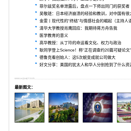
菲尔兹奖名单泄露后，盘点一下师出同门的获奖者
吴敬琏：日本经济崩溃的经验和教训，对中国有很
金雯丨现代性的“终结”与情感社会的崛起（主持人
清华大学教授肖鹰回应：我期待蒋方舟告我
医学教育的意义
高华教授：从丁玲的命运看文化、权力与政治
耿同学登上Science！称“正在调查约20篇可疑论文
德鲁克看创始人：这5次蜕变成就公司做大
好文分享：美国的犹太人和华人分别抢到了什么资
最新图文：