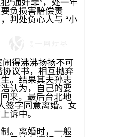
“通奸罪”，处一年
且要负损害赔偿责
，判处负心人与 “小
案闹得沸沸扬扬不可
婚协议书，相互抛弃
更生。结果其夫孙志
志浩认为，自己的要
拿回来。最后台北地
人签字同意离婚。女
在上诉中。
制。离婚时，一般