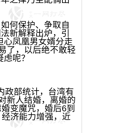
如何保护、争取自
姻法新解释出炉，引
担心凤凰男女婿分走
容易了，以后绝不敢轻
疑虑呢？
内政部统计，台湾有
4万对新人结婚，离婚的
湾婚变魔咒，婚后6到
、经济能力增强，近