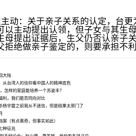
。
动：关于亲子关系的认定，台更
可以主动提出认领，但子女与其生
生母提出证据后，生父仍否认亲子
父拒绝做亲子鉴定的，则要承担不
回大陆
：从台湾人的信仰看中国人的精神底色
4亿，怎样的家庭能培养一个苏姿丰？
福利，我们能否同向对比
杀杨宇霆之前我从不迷信，但是结果太邪门了
月
档案（有点离奇，但事实如此）
七种征兆