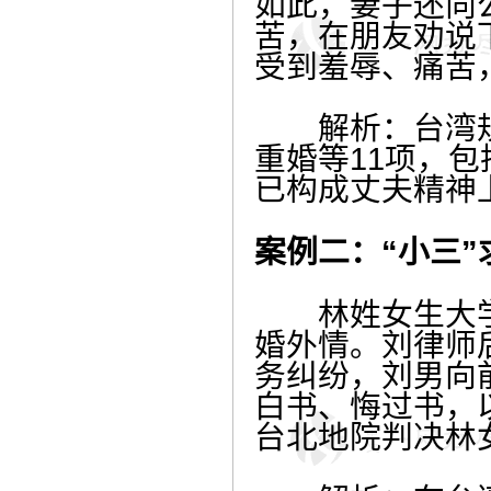
如此，妻子还向
苦，在朋友劝说
受到羞辱、痛苦
解析：台湾规
重婚等11项，包
已构成丈夫精神
案例二：“小三
林姓女生大学
婚外情。刘律师
务纠纷，刘男向
白书、悔过书，
台北地院判决林