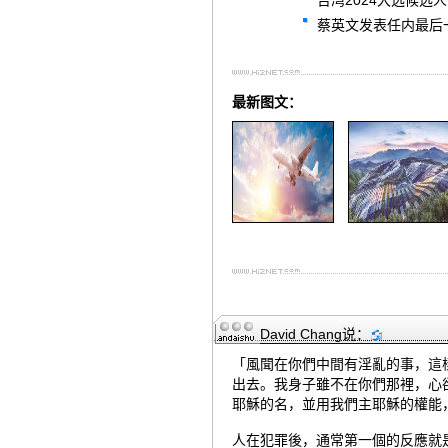
台湾2024大选候
蔡英文发表任内最后
最新图文：
David Chang
说：
「風聞在你們中間有淫亂的事，這
出去。我身子雖不在你們那裡，心
耶穌的名，並用我們主耶穌的權能
人在犯罪後，通常第一個的反應就