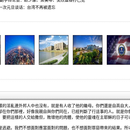
选人副手辩论会：赵少康、萧美琴、吴欣盈各抒己见
一次元旦谈话：台湾不再被遗忘
樣的淫亂連外邦人中也沒有，就是有人收了他的繼母。你們還是自高自大
卻在你們那裡，好像我親自與你們同在，已經判斷了行這事的人。就是你
，要把這樣的人交給撒但，敗壞他的肉體，使他的靈魂在主耶穌的日子可
是逃避。我們不想面對應當面對的問題，也不想面對罪惡帶來的結果。所