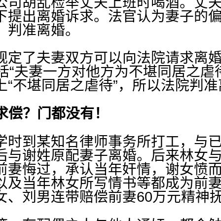
公司胡乱检举丈夫上班时喝酒。丈
下提出离婚诉求。法官认为妻子的
，判准离婚。
定了夫妻双方可以向法院请求离婚
括“夫妻一方对他方为不堪同居之虐待
上“不堪同居之虐待”，所以法院判准
”求偿？门都没有！
时到某知名律师事务所打工，与已
后与谢姓原配妻子离婚。后来林女
前妻悔过，承认当年奸情，谢女愤
以及当年林女所写情书等都成为前
女、刘男连带赔偿前妻60万元精神