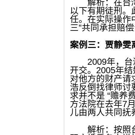
解析：在台湾，
以下有期徒刑。
任。在实际操作
三”共同承担赔
案例三：贾静雯
2009年，台
开交。2005
对他方的财产请
浩反倒找律师讨
求并不是 “赡
方法院在去年7
儿由两人共同抚
解析：按照台