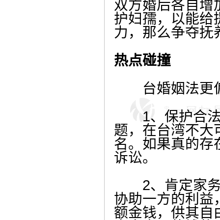
双方婚后各自增
护妇孺，以能给
力，那么争夺抚
热点碰撞
台婚姻法更偏
1、保护合法配
题，在台湾不大
名。如果真的存
诉讼。
2、肯定家务劳
协助一方的利益
额金钱，供其自