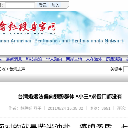
码：
告
｜
最新消息
｜
科技前沿
｜
学人动向
｜
两岸三地
｜
人在海外
｜
历届活动
｜
三地
＞
台湾之声
关键字
台湾婚姻法偏向弱势群体 “小三”求偿门都没有
作者：林静娴 燕子 ｜ 2011/8/24 15:35:32 ｜ 浏览：3651 ｜ 评论
对的就是柴米油盐。婆媳矛盾、七