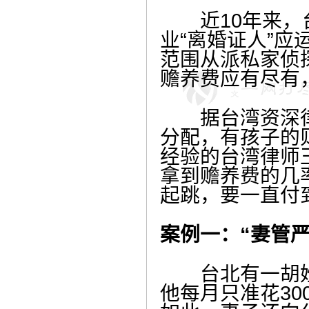
近10年来，台
业“离婚证人”应
范围从派私家侦
赡养费应有尽有，
据台湾资深律
分配，有孩子的
经验的台湾律师
拿到赡养费的几率
起跳，要一直付
案例一：“妻管
台北有一胡姓男
他每月只准花3