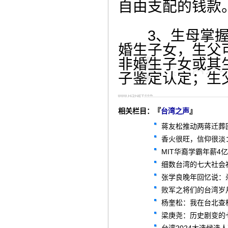
自由支配的钱款
3、生母掌握主
婚生子女，生父
非婚生子女或其
子鉴定认定；生
相关栏目：『
台湾之声
』
蒋友松推动两蒋迁葬
香火很旺，信仰很淡
MIT华裔学霸年薪
细数台湾的七大社会
张学良晚年回忆说：
败军之将们的台湾岁
杨奎松：我在台北查
梁庚尧：历史剧变的