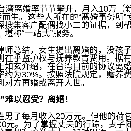
湾离婚率节节攀升，月入10万（
运而生。这些人所在的“离婚事务所
探搜集客户配偶找小三的证据，到
堪称“一站式”服务。
师总结，女生提出离婚的，没孩子
则在乎监护权与抚养教育费用。据有
王如玄介绍，在台湾目前的协议离
约为30%。按照法院规定，赡养费每
到对方再婚或离开人世。
严”难以忍受？离婚！
子每月收入20万元。但他的荷包
000元。为了掌握丈夫的行踪，妻子