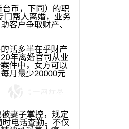
新台币，下同）的职
”专门帮人离婚，业务
帮助客户争取财产、
的话多半在乎财产
20年离婚官司从业
婚案件中，女方可以
月最少20000元
被妻子掌控，规定
随时电话查勤。不仅