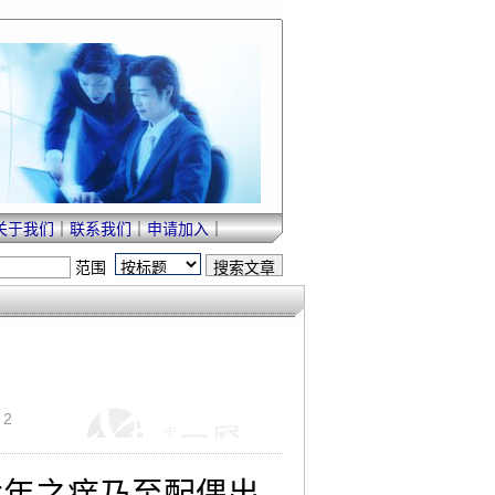
关于我们
｜
联系我们
｜
申请加入
｜
范围
：2
年之痒乃至配偶出