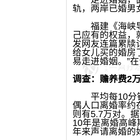
轨，两岸已婚男
福建《海峡导
己应有的权益，
发网友连篇累牍
给女儿买的婚房
易走进婚姻。”
调查：赡养费2
平均每10分钟
偶人口离婚率约在
则有5.7万对。
10年是离婚高
年来声请离婚的