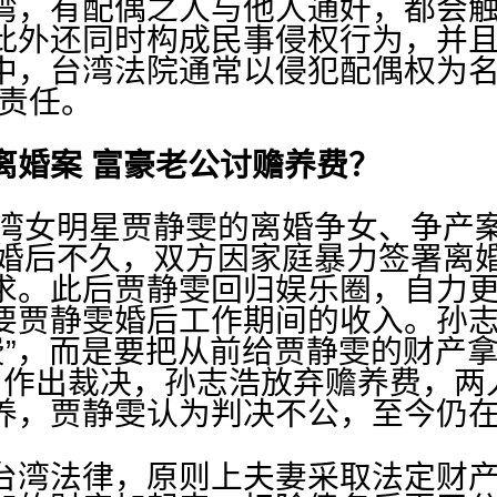
有配偶之人与他人通奸，都会触犯
此外还同时构成民事侵权行为，并
中，台湾法院通常以侵犯配偶权为名
偿责任。
离婚案 富豪老公讨赡养费？
湾女明星贾静雯的离婚争女、争产
年结婚后不久，双方因家庭暴力签署离
求。此后贾静雯回归娱乐圈，自力
要贾静雯婚后工作期间的收入。孙
养费”，而是要把从前给贾静雯的财产
月作出裁决，孙志浩放弃赡养费，两
养，贾静雯认为判决不公，至今仍
湾法律，原则上夫妻采取法定财产