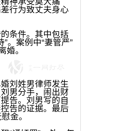
夫精神承受莫大痛
偏差行为致丈夫身心
的条件。其中包括
”。案例中“妻管严”
离婚。
婚刘姓男律师发生
与刘男分手，闹出财
而提告。刘男写的自
妻控告的证据。最后
抚慰金。