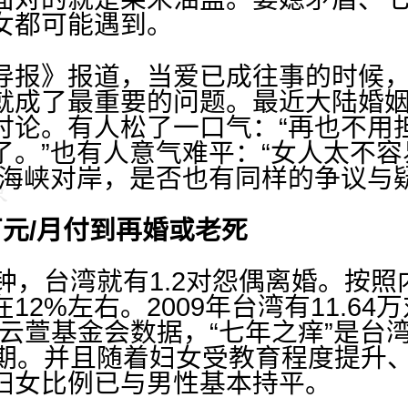
女都可能遇到。
报》报道，当爱已成往事的时候，
就成了最重要的问题。最近大陆婚
讨论。有人松了一口气：“再也不用
了。”也有人意气难平：“女人太不
在海峡对岸，是否也有同样的争议与
万元/月付到再婚或老死
，台湾就有1.2对怨偶离婚。按照
12%左右。2009年台湾有11.6
据云萱基金会数据，“七年之痒”是台
峰期。并且随着妇女受教育程度提升
妇女比例已与男性基本持平。