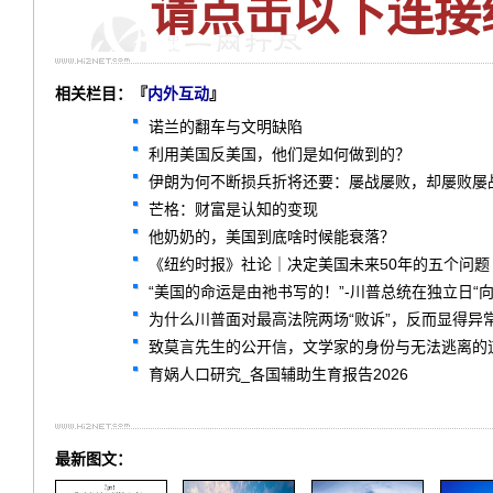
请点击以下连接
相关栏目：『
内外互动
』
诺兰的翻车与文明缺陷
利用美国反美国，他们是如何做到的？
伊朗为何不断损兵折将还要：屡战屡败，却屡败屡
芒格：财富是认知的变现
他奶奶的，美国到底啥时候能衰落？
《纽约时报》社论｜决定美国未来50年的五个问题
“美国的命运是由祂书写的！”-川普总统在独立日“
为什么川普面对最高法院两场“败诉”，反而显得异
致莫言先生的公开信，文学家的身份与无法逃离的
育娲人口研究_各国辅助生育报告2026
最新图文：