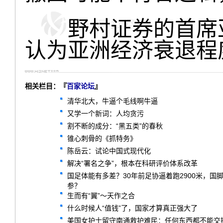
野村证券的首席亚
认为亚洲经济衰退程
相关栏目：『
百家论坛
』
清华北大，牛逼个毛线啊牛逼
又学一个新词：人均贪污
割不断的成分：“黑五类”的春秋
锥心刺骨的《抓特务》
陈岳云：试论中国式现代化
解决“署名之争”，根本在科研评价体系改革
国足体能有多差？30年前足协逼着跑2900米，
参？
生而有“翼”～天作之合
什么时候人“值钱”了，国家才算真正强大了
美国女护士留守南通救护难民：任何东西都不能交