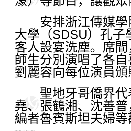
濛）等節目，讓觀眾
安排浙江傳媒學院
大學（SDSU）孔
客人設宴洗塵。席間
師生分別演唱了各自
劉麗容向每位演員頒
聖地牙哥僑界代表
堯、張鶴湘、沈善普
編者魯賓斯坦夫婦等