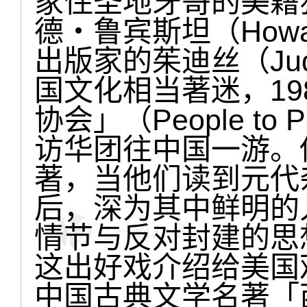
家住圣地牙哥的美籍
德‧鲁宾斯坦（Howar
出版家的茱迪丝（Judit
国文化相当著迷，19
协会」（People to Pe
访华团往中国一游。
著，当他们读到元代
后，深为其中鲜明的
情节与反对封建的思
这出好戏介绍给美国
中国古典文学名著「