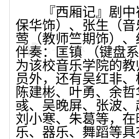
『西厢记』剧中崔
保华饰）、张生（音
莺（教师竺期饰）、
伴奏：匡镇 （键盘
为该校音乐学院的教
员外，还有吴红非、
陈建彬、叶勇、余哲
彧、吴晚屏、张波、
刘小寒、朱葛等，在
乐、器乐、舞蹈等具