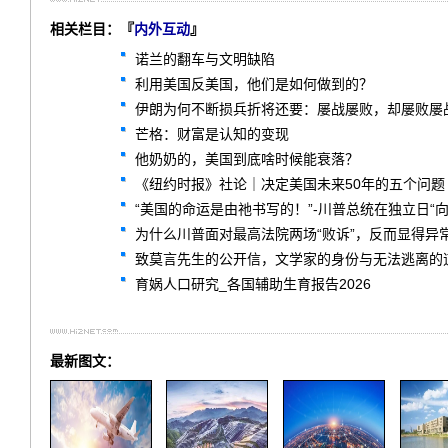
相关栏目：『
内外互动
』
诺兰的翻车与文明缺陷
利用美国反美国，他们是如何做到的？
伊朗为何不断损兵折将还要：屡战屡败，却屡败屡
芒格：财富是认知的变现
他奶奶的，美国到底啥时候能衰落？
《纽约时报》社论｜决定美国未来50年的五个问题
“美国的命运是由祂书写的！”-川普总统在独立日“
为什么川普面对最高法院两场“败诉”，反而显得异
致莫言先生的公开信，文学家的身份与无法逃离的
育娲人口研究_各国辅助生育报告2026
最新图文：