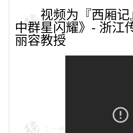
视频为『西厢记』
中群星闪耀》- 浙
丽容教授