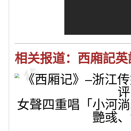
相关报道：西廂記英
女聲四重唱「小河淌
艷彧、