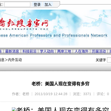
码：
告
｜
最新消息
｜
科技前沿
｜
学人动向
｜
两岸三地
｜
人在海外
｜
历届活动
｜
消息
＞
内外互动
关键字
老桥：美国人现在变得有多穷
作者：老桥 ｜ 2011/10/19 12:44:28 ｜ 浏览：3371 ｜ 评论：0