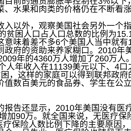
国目前的通货膨胀率控制在3%以下
菜、水果和肉类的价格仍在不断看
入以外，观察美国社会另外一个指
国的贫困人口占人口总数的比例为15.1
这意味着差不多6个美国人当中就有
到政府的资助来养家糊口。2010年
2009年的4360万人增加了260
一个人年收入在11139美元以下、4口
贫困，这样的家庭可以得到联邦政府
价值数百美元的食品券、学生在公
告还显示，2010年美国没有医疗
9年增加90万。就全国来说，无医疗保
拥有医疗保险人数比例下降的主要原因