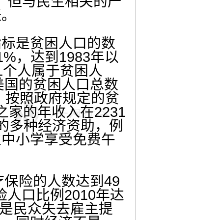
，但与民生相关的产
涨。
标是贫困人口的数
%，达到1983年以
1个人属于贫困人
美国的贫困人口总数
万人。按照政府规定的贫
之家的年收入在2231
的多种经济资助，例
立中小学享受免费午
保险的人数达到49
险人口比例2010年达
，是民众失去雇主提