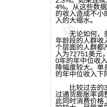
2.3%。如果连
4%。从这些数据
的收入造成不小
入的大缩水。
无论如何，美
年龄段的人群收
个层面的人群都
入为72751美元
0年的年中位收入
降幅度较大。单身
的年中位收入下降
比较过去的30
过通货膨胀率调整
此同时消费价格