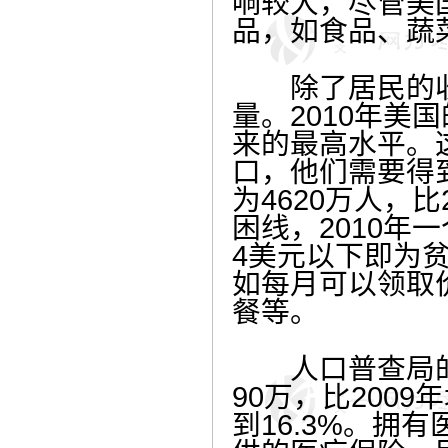
响较大，尽管美
品，如食品、蔬
除了居民的收
量。2010年美
来的最高水平。
口，他们需要得
为4620万人，比
困线，2010年
4美元以下即为
如每月可以领取
餐等。
人口普查局的报
90万，比200
到16.3%。