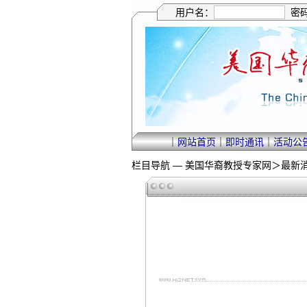
用户名：
密
｜
网站首页
｜
即时通讯
｜
活动公
栏目导航 —
美国华裔教授专家网
＞
最新