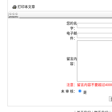
打印本文章
您的名
字：
电子邮
件：
留言内
容：
注意：
留言内容不要超过40
未 审 核：
是