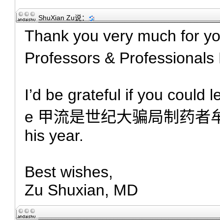
ShuXian Zu
说：
Thank you very much for y
Professors & Professi
I’d be grateful if you could 
e 甲流是世纪大骗局制药者牟暴利文/CA
his year.
Best wishes,
Zu Shuxian, MD