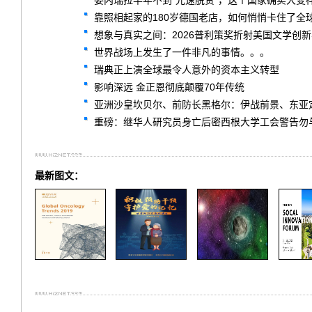
委内瑞拉半年不到“光速脱贫”，这个国家确实大变
靠照相起家的180岁德国老店，如何悄悄卡住了全球
想象与真实之间：2026普利策奖折射美国文学创
世界战场上发生了一件非凡的事情。。。
瑞典正上演全球最令人意外的资本主义转型
影响深远 金正恩彻底颠覆70年传统
亚洲沙皇坎贝尔、前防长黑格尔：伊战前景、东亚
重磅：继华人研究员身亡后密西根大学工会警告勿
最新图文：