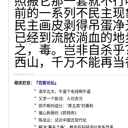
照搬它那一套就不行
前的一系列不民主现
民主画皮剥得吊蛋净
已经到流脓淌血的地
之，毒。岂非自杀乎
西山，千万不能再当
相关栏目：『
百家论坛
』
清华北大，牛逼个毛线啊牛逼
又学一个新词：人均贪污
割不断的成分：“黑五类”的春秋
锥心刺骨的《抓特务》
陈岳云：试论中国式现代化
解决“署名之争”，根本在科研评价体系改革