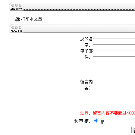
打印本文章
您的名
字：
电子邮
件：
留言内
容：
注意：
留言内容不要超过40
未 审 核：
是