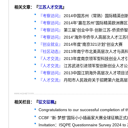
相关文章：『
江苏人才交流
』
『考察访问』
2014中国苏州（常熟）国际精英创
『考察访问』
2014年“赢在苏州”国际精英欧洲
『考察访问』
『考察访问』
2014“海外华侨华人高层次人才江苏
『创业就业』
2014年度“南京321计划“创业大赛
『社区动态』
2013年南宁市北美高层次人才与高科
『人才交流』
2013年度南京领军型科技创业人才引
『人才交流』
江苏武进引进领军型创新创业人才公
『考察访问』
2013中国江阴海外高层次人才项目洽
『人才交流』
丹阳市人民政府关于招聘第六批高层
相关栏目：『
征文征稿
』
Congratulations to our successful completion of 
CCBF “新·梦想”国际小小插画家大赛全球征稿正
Invitation：ISQPE Questionnaire Survey 2024 to