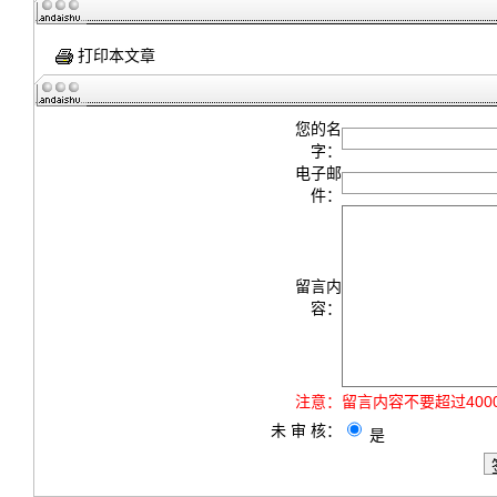
打印本文章
您的名
字：
电子邮
件：
留言内
容：
注意：
留言内容不要超过40
未 审 核：
是