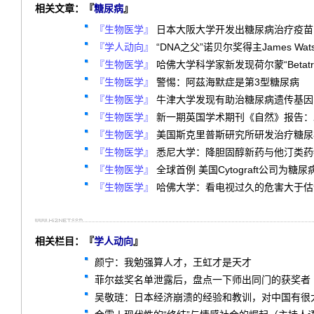
相关文章：『
糖尿病
』
『生物医学』
日本大阪大学开发出糖尿病治疗疫苗
『学人动向』
“DNA之父”诺贝尔奖得主James W
『生物医学』
哈佛大学科学家新发现荷尔蒙“Betatr
『生物医学』
警惕：阿茲海默症是第3型糖尿病
『生物医学』
牛津大学发现有助治糖尿病遗传基因
『生物医学』
新一期英国学术期刊《自然》报告：
『生物医学』
美国斯克里普斯研究所研发治疗糖尿病
『生物医学』
悉尼大学：降胆固醇新药与他汀类药
『生物医学』
全球首例 美国Cytograft公司为
『生物医学』
哈佛大学：看电视过久的危害大于估
相关栏目：『
学人动向
』
颜宁：我勉强算人才，王虹才是天才
菲尔兹奖名单泄露后，盘点一下师出同门的获奖者
吴敬琏：日本经济崩溃的经验和教训，对中国有很