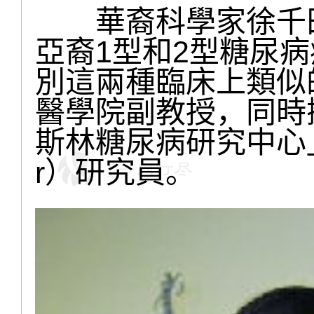
華裔科學家徐千田（W
亞裔1型和2型糖尿
別這兩種臨床上類似
醫學院副教授，同時
斯林糖尿病研究中心」（Jos
r）研究員。