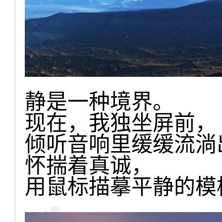
静是一种境界。
现在，我独坐屏前，
倾听音响里缓缓流淌
怀揣着真诚，
用鼠标描摹平静的模