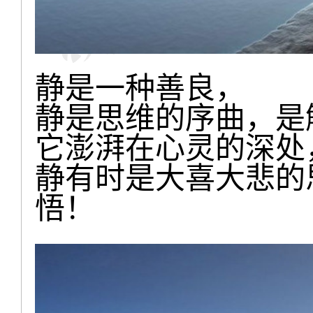
静是一种善良，
静是思维的序曲，是
它澎湃在心灵的深处
静有时是大喜大悲的
悟！