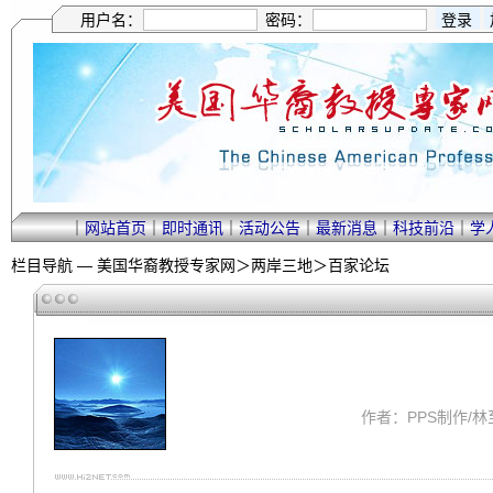
用户名：
密码：
｜
网站首页
｜
即时通讯
｜
活动公告
｜
最新消息
｜
科技前沿
｜
学
栏目导航 —
美国华裔教授专家网
＞
两岸三地
＞
百家论坛
作者：PPS制作/林至理 