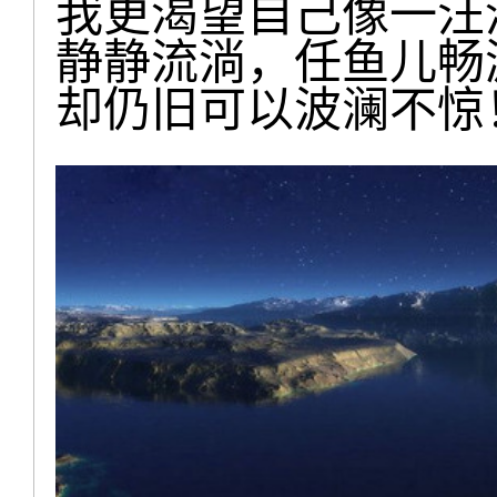
我更渴望自己像一汪
静静流淌，任鱼儿畅
却仍旧可以波澜不惊