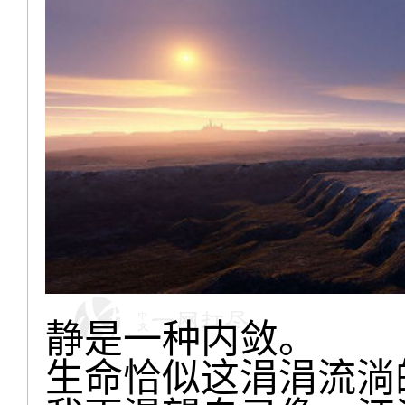
静是一种内敛。
生命恰似这涓涓流淌