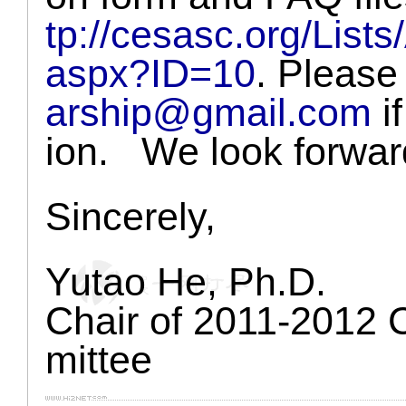
tp://cesasc.org/Lis
aspx?ID=10
. Please
arship@gmail.com
i
ion. We look forward
Sincerely,
Yutao He, Ph.D.
Chair of 2011-2012
mittee