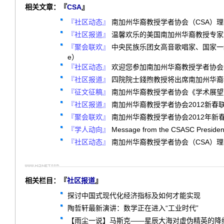
相关文章：『
CSA
』
『社区动态』
南加州华裔教授学者协会（CSA）理事
『社区报道』
温馨欢乐的美国南加州华裔教授专家2
『聚会联欢』
中央民族乐团女高音歌唱家、国家一级演
e）
『社区动态』
欢迎您参加南加州华裔教授学者协会2013
『社区报道』
四院院士錢煦教授将出席南加州华裔教授新
『征文征稿』
南加州华裔教授学者协会《学术展望》杂
『社区报道』
南加州华裔教授学者协会2012新春
『聚会联欢』
南加州华裔教授学者协会2012年新春联欢会
『学人动向』
Message from the CSASC Presiden
『社区动态』
南加州华裔教授学者协会（CSA）理事
相关栏目：『
社区报道
』
探讨中国式现代化经济指标及如何才能实现
陶哲轩最新演讲：数学正在进入“工业时代”
【雨尘一说】马斯克——星辰大海对虚伪精英的降