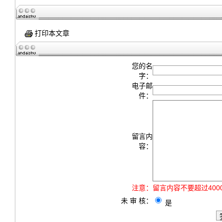
打印本文章
您的名
字：
电子邮
件：
留言内
容：
注意：
留言内容不要超过40
未 审 核：
是