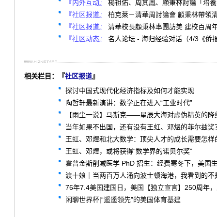
『内外互动』
楊祖佑、周其鳳、顧秉林討論「培養下
『社区报道』
柏克萊－清華周討論會 顧秉林帶領
『社区报道』
清華校長顧秉林率團訪美 建校百周
『社区动态』
名人论坛 - 海归经验对话（4/3《侨报》
相关栏目：『
社区报道
』
探讨中国式现代化经济指标及如何才能实现
陶哲轩最新演讲：数学正在进入“工业时代”
【雨尘一说】马斯克——星辰大海对虚伪精英的降
当年如果不出国，还有没有王虹、邓煜的菲尔兹奖
王虹、邓煜和北大数学：顶尖人才的成长需要怎样
王虹、邓煜，或将获得“数学界的诺贝尔奖”
霍普金斯削减医学 PhD 招生：经费寒冬下，美国
渡十娘｜当两百万人涌向波士顿海港，我看到的不
76年7.4美国建国日，美国【独立宣言】250周年
闲聊世界杯|“遥遥领先”的美国体育基建