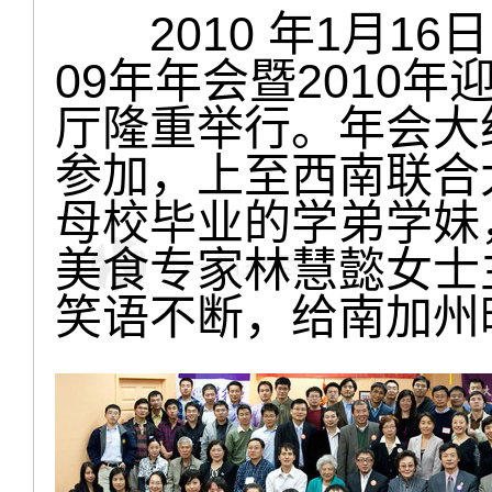
2010 年1月16
09年年会暨2010
厅隆重举行。年会大
参加，上至西南联合
母校毕业的学弟学妹
美食专家林慧懿女士
笑语不断，给南加州