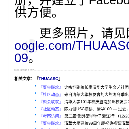
供方便。
更多照片，请见
oogle.com/THUAASC
09
。
相关文章：『
THUAASC
』
『聚会联欢』
史宗恺副校长率清华大学生文艺社团在
『社区动态』
来自清華大學校友會的大熊湖冬季出遊邀
『聚会联欢』
清华大学101年校庆暨南加州校友会2012
『社区动态』
陈力俊USC演讲：清华100 — 过去
『考察访问』
第三届“海外清华学子浙江行”（12/20-
『聚会联欢』
清華大學建校99周年慶祝典禮暨清華大