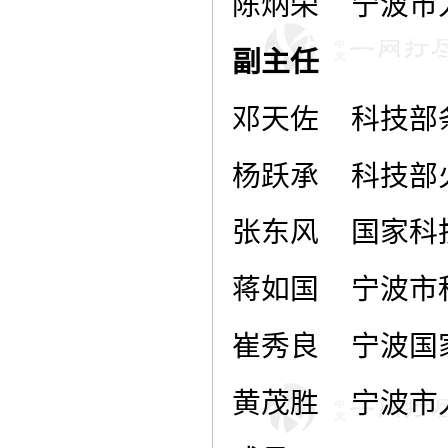
陈炳荣
宁波市
副主任
邓天佐
科技部
杨跃承
科技部
张东风
国家科
蒋如国
宁波市
崔秀良
宁波国
黄茂胜
宁波市