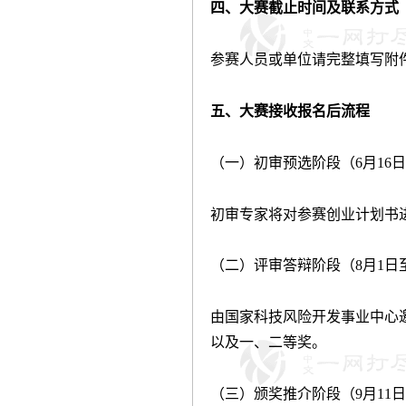
四、大赛截止时间及联系方式
参赛人员或单位请完整填写附
五、大赛接收报名后流程
（一）初审预选阶段（
6
月
16
日
初审专家将对参赛创业计划书
（二）评审答辩阶段（
8
月
1
日
由国家科技风险开发事业中心
以及一、二等奖。
（三）颁奖推介阶段（
9
月
11
日