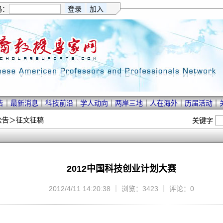
码：
告
｜
最新消息
｜
科技前沿
｜
学人动向
｜
两岸三地
｜
人在海外
｜
历届活动
｜
公告
＞
征文征稿
关键字
2012中国科技创业计划大赛
2012/4/11 14:20:38 ｜ 浏览：3423 ｜ 评论：0