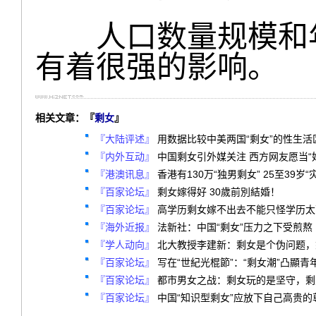
人口数量规模和年
有着很强的影响。
相关文章：『
剩女
』
『大陆评述』
用数据比较中美两国“剩女”的性生活
『内外互动』
中国剩女引外媒关注 西方网友愿当“
『港澳讯息』
香港有130万“独男剩女” 25至39岁“
『百家论坛』
剩女嫁得好 30歲前別結婚！
『百家论坛』
高学历剩女嫁不出去不能只怪学历太
『海外近报』
法新社：中国“剩女”压力之下受煎熬
『学人动向』
北大教授李建新：剩女是个伪问题，
『百家论坛』
写在“世紀光棍節”：“剩女潮”凸顯
『百家论坛』
都市男女之战：剩女玩的是坚守，剩
『百家论坛』
中国“知识型剩女”应放下自己高贵的