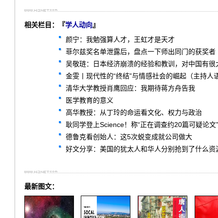
相关栏目：『
学人动向
』
颜宁：我勉强算人才，王虹才是天才
菲尔兹奖名单泄露后，盘点一下师出同门的获奖者
吴敬琏：日本经济崩溃的经验和教训，对中国有很
金雯丨现代性的“终结”与情感社会的崛起（主持人
清华大学教授肖鹰回应：我期待蒋方舟告我
医学教育的意义
高华教授：从丁玲的命运看文化、权力与政治
耿同学登上Science！称“正在调查约20篇可疑论文
德鲁克看创始人：这5次蜕变成就公司做大
好文分享：美国的犹太人和华人分别抢到了什么资
最新图文：