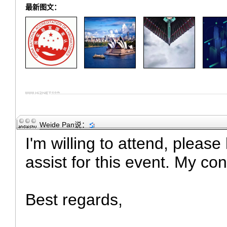
最新图文：
Weide Pan
说：
I'm willing to attend, please
assist for this event. My con
Best regards,