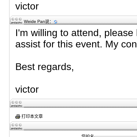
victor
Weide Pan
说：
I'm willing to attend, please
assist for this event. My con
Best regards,
victor
打印本文章
您的名