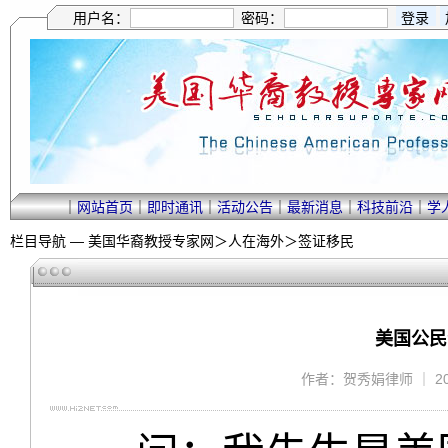
用户名：
密码：
｜
网站首页
｜
即时通讯
｜
活动公告
｜
最新消息
｜
科技前沿
｜
学
栏目导航 —
美国华裔教授专家网
＞
人在海外
＞
签证移民
美国公民
作者：贺秀娟律师 ｜ 2012