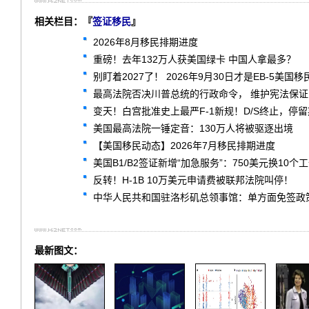
相关栏目：『
签证移民
』
2026年8月移民排期进度
重磅！去年132万人获美国绿卡 中国人拿最多？
别盯着2027了！ 2026年9月30日才是EB-5美国
最高法院否决川普总统的行政命令， 维护宪法保
变天！白宫批准史上最严F-1新规！D/S终止，停
美国最高法院一锤定音：130万人将被驱逐出境
【美国移民动态】2026年7月移民排期进度
美国B1/B2签证新增“加急服务”：750美元换1
反转！H-1B 10万美元申请费被联邦法院叫停！
中华人民共和国驻洛杉矶总领事馆：单方面免签政策常见问题解答 F
最新图文：