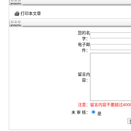
打印本文章
您的名
字：
电子邮
件：
留言内
容：
注意：
留言内容不要超过40
未 审 核：
是