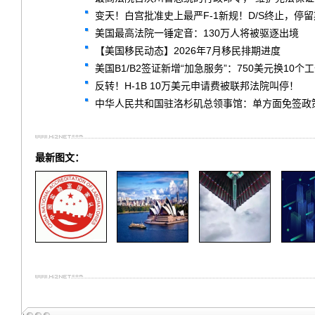
变天！白宫批准史上最严F-1新规！D/S终止，停
美国最高法院一锤定音：130万人将被驱逐出境
【美国移民动态】2026年7月移民排期进度
美国B1/B2签证新增“加急服务”：750美元换1
反转！H-1B 10万美元申请费被联邦法院叫停！
中华人民共和国驻洛杉矶总领事馆：单方面免签政策常见问题解答 F
最新图文：