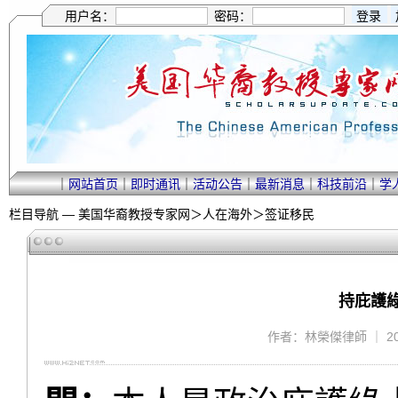
用户名：
密码：
｜
网站首页
｜
即时通讯
｜
活动公告
｜
最新消息
｜
科技前沿
｜
学
栏目导航 —
美国华裔教授专家网
＞
人在海外
＞
签证移民
持庇護
作者：林榮傑律師 ｜ 2012