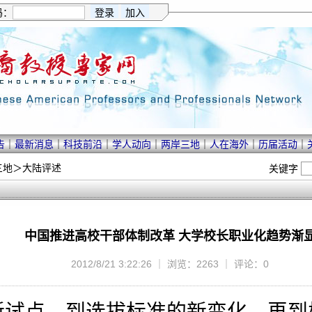
码：
告
｜
最新消息
｜
科技前沿
｜
学人动向
｜
两岸三地
｜
人在海外
｜
历届活动
｜
三地
＞
大陆评述
关键字
中国推进高校干部体制改革 大学校长职业化趋势渐
2012/8/21 3:22:26 ｜ 浏览：2263 ｜ 评论：0
新试点，到选拔标准的新变化，再到