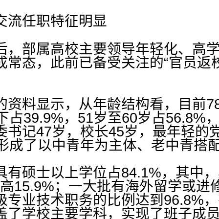
交流任职特征明显
后，部属高校主要领导年轻化、高
成常态，此前已备受关注的“官员返
的资料显示，从年龄结构看，目前7
占39.9%，51岁至60岁占56.8%
书记47岁，校长45岁，最年轻的
本形成了以中青年为主体、老中青搭
有硕士以上学位占84.1%，其中，
高15.9%；一大批有海外留学或
专业技术职务的比例达到96.8%，
盖了学校主要学科，实现了班子成