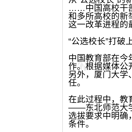
……中国高校干
和多所高校的新
这一改革进程的
“公选校长”打破
中国教育部在今年
作。根据媒体公
另外，厦门大学
任。
在此过程中，教
——东北师范大
选拔要求中明确
条件。