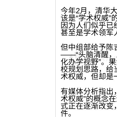
今年2月，清华
该是“学术权威”
因为人们似乎已
甚至是学术领军
但中组部给予陈
——“头脑清醒
化办学视野”。
校规划思路，给
术权威，但却是
有媒体分析指出
术权威”的概念
式正在逐渐改变
件。