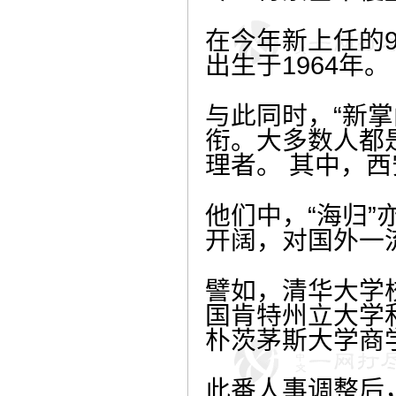
在今年新上任的9
出生于1964年。
与此同时，“新
衔。大多数人都
理者。 其中，
他们中，“海归
开阔，对国外一
譬如，清华大学
国肯特州立大学
朴茨茅斯大学商
此番人事调整后