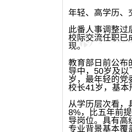
年轻、高学历、
此番人事调整过
校际交流任职已
现。
教育部日前公布
导中，50岁及以下
岁，最年轻的党委
校长41岁，基
从学历层次看，具
8%，比五年前提
导岗位。具有高级
专业背景基本覆