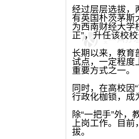
经过层层选拔，两
有英国朴茨茅斯
为西南财经大学
正”，升任该校
长期以来，教育
试点，一定程度
重要方式之一。
同时，在高校因“
行政化枷锁，成
除“一把手”外
上岗工作。目前
拔。