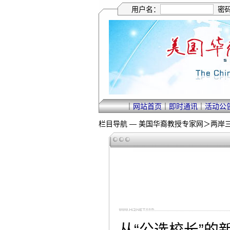
用户名：
密
｜
网站首页
｜
即时通讯
｜
活动公
栏目导航 —
美国华裔教授专家网
＞
两岸
从“公选校长”的