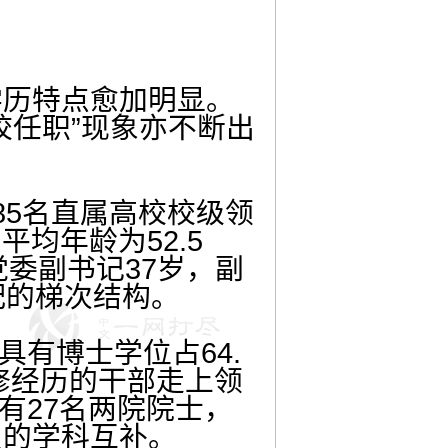
学历特点愈加明显。
校任职”现象亦不断出
85名直属高校校级领
，平均年龄为52.5
党委副书记37岁，副
配的梯次结构。
具有博士学位占64.
进修经历的干部走上领
有27名两院院士，
员的学科互补。