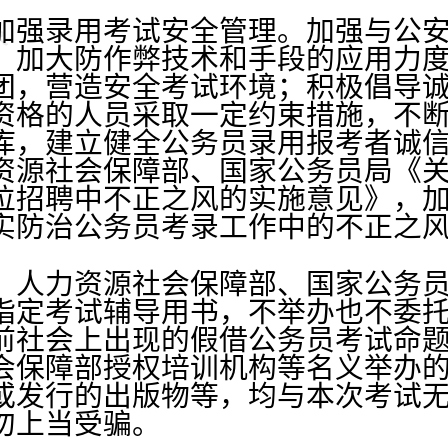
强录用考试安全管理。加强与公安
，加大防作弊技术和手段的应用力
团，营造安全考试环境；积极倡导
资格的人员采取一定约束措施，不
库，建立健全公务员录用报考者诚
资源社会保障部、国家公务员局《
位招聘中不正之风的实施意见》，
实防治公务员考录工作中的不正之
人力资源社会保障部、国家公务员
指定考试辅导用书，不举办也不委
前社会上出现的假借公务员考试命
会保障部授权培训机构等名义举办的有
或发行的出版物等，均与本次考试
勿上当受骗。