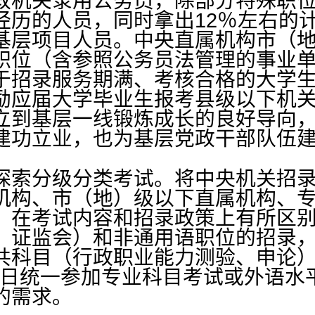
政机关录用公务员，除部分特殊职位
经历的人员，同时拿出12％左右的
基层项目人员。中央直属机构市（
职位（含参照公务员法管理的事业单
于招录服务期满、考核合格的大学
励应届大学毕业生报考县级以下机
立到基层一线锻炼成长的良好导向
建功立业，也为基层党政干部队伍
索分级分类考试。将中央机关招录
机构、市（地）级以下直属机构、
，在考试内容和招录政策上有所区
证监会）和非通用语职位的招录，探
共科目（行政职业能力测验、申论
月24日统一参加专业科目考试或外语
的需求。