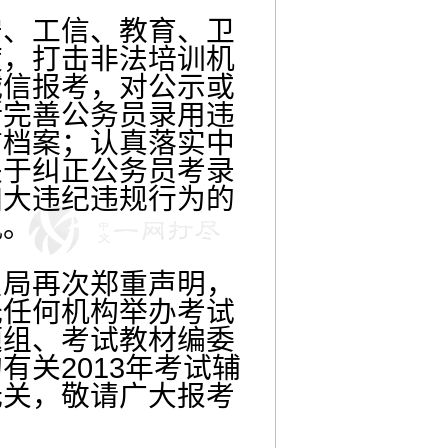
、工信、教育、卫
度，打击非法培训机
诚信报考，对公示或
断完善公务员录用违
信档案；认真落实中
关于纠正公务员考录
加大违纪违规行为的
风。
局再次郑重声明，
托任何机构举办考试
题组、考试教材编委
关2013年考试辅
无关，敬请广大报考