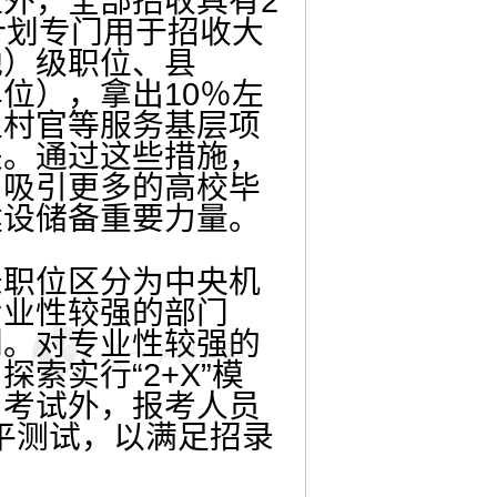
外，全部招收具有2
计划专门用于招收大
地）级职位、县
位），拿出10％左
生村官等服务基层项
关。通过这些措施，
，吸引更多的高校毕
建设储备重要力量。
职位区分为中央机
专业性较强的部门
别。对专业性较强的
索实行“2+X”模
）考试外，报考人员
水平测试，以满足招录