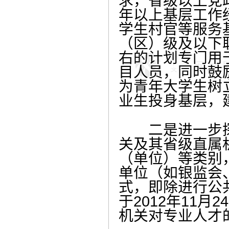
求，省级以上党
年以上基层工作
学生村官等服务
（区）级及以下
右的计划专门用
目人员，同时鼓
为青年大学生树
业生投身基层，
二是进一步探
关及其省级直属
（单位）等类别
单位（如银监会、
式，即除进行公
于2012年11
机关对专业人才