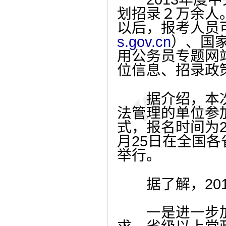
划招录２万余人。
以后，报考人员
s.gov.cn
）、国
用公务员专题网
位信息、招录政
据介绍，本次招
法管理的单位参
式，报名时间为20
月25日在全国
举行。
据了解，201
一是进一步加