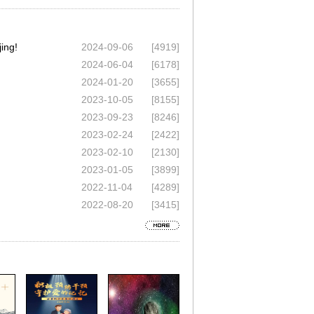
ing!
2024-09-06
[4919]
2024-06-04
[6178]
2024-01-20
[3655]
2023-10-05
[8155]
2023-09-23
[8246]
2023-02-24
[2422]
2023-02-10
[2130]
2023-01-05
[3899]
2022-11-04
[4289]
2022-08-20
[3415]