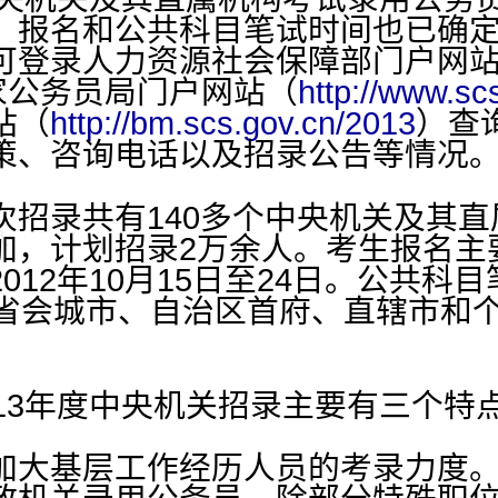
报名和公共科目笔试时间也已确定：2
可登录人力资源社会保障部门户网
家公务员局门户网站（
http://www.sc
站（
http://bm.scs.gov.cn/2013
）查
策、咨询电话以及招录公告等情况
录共有140多个中央机关及其直
加，计划招录2万余人。考生报名主
12年10月15日至24日。公共科目笔
各省会城市、自治区首府、直辖市和
3年度中央机关招录主要有三个特
大基层工作经历人员的考录力度。