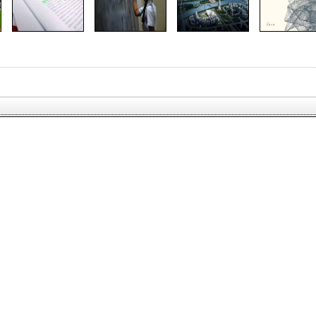
您的名
字：
电子邮
件：
留言内
容：