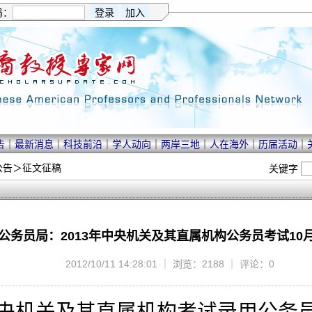
码：
告
｜
最新消息
｜
科技前沿
｜
学人动向
｜
两岸三地
｜
人在海外
｜
历届活动
｜
公告
＞
征文征稿
关键字
公务员局：2013年中央机关及其直属机构公务员考试10月
2012/10/11 14:28:01 ｜ 浏览：2188 ｜ 评论：0
央机关及其直属机构考试录用公务